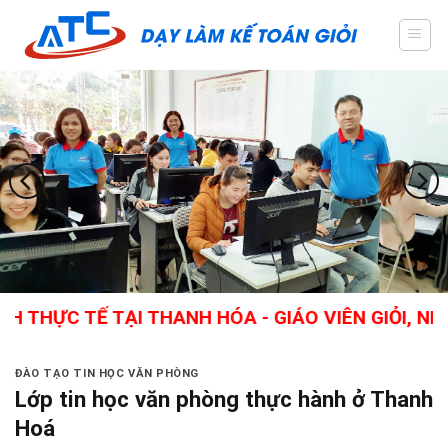
Skip
to
content
TẾ TẠI THANH HÓA - GIÁO VIÊN GIỎI, NHIỀU K
ĐÀO TẠO TIN HỌC VĂN PHÒNG
Lớp tin học văn phòng thực hành ở Thanh
Hoá