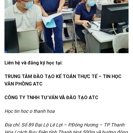
Liên hệ và đăng ký học tại:
TRUNG TÂM ĐÀO TẠO KẾ TOÁN THỰC TẾ – TIN HỌC
VĂN PHÒNG ATC
CÔNG TY TNHH TƯ VẤN VÀ ĐÀO TẠO ATC
Học tin hoc o thanh hoa
Địa chỉ:
Số 89 Đại Lộ Lê Lợi – P.Đông Hương – TP Thanh
Hóa ( cách Bưu Điện tỉnh Thanh Hoá 500m về hướng đông,