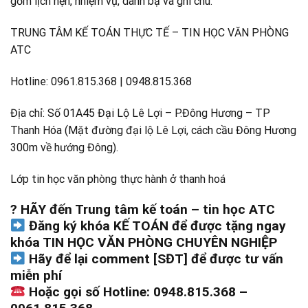
gồm lịch hẹn, nhiệm vụ, danh bạ và ghi chú.
TRUNG TÂM KẾ TOÁN THỰC TẾ – TIN HỌC VĂN PHÒNG
ATC
Hotline: 0961.815.368 | 0948.815.368
Địa chỉ: Số 01A45 Đại Lộ Lê Lợi – P.Đông Hương – TP
Thanh Hóa (Mặt đường đại lộ Lê Lợi, cách cầu Đông Hương
300m về hướng Đông).
Lớp tin học văn phòng thực hành ở thanh hoá
? HÃY đến Trung tâm kế toán – tin học ATC
Đăng ký khóa KẾ TOÁN để được tặng ngay
khóa TIN HỌC VĂN PHÒNG CHUYÊN NGHIỆP
Hãy để lại comment [SĐT] để được tư vấn
miễn phí
Hoặc gọi số Hotline: 0948.815.368 –