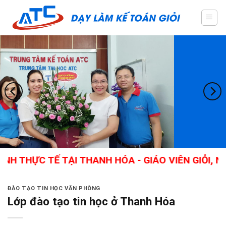
Skip
to
content
HỰC TẾ TẠI THANH HÓA - GIÁO VIÊN GIỎI, NHIỀ
ĐÀO TẠO TIN HỌC VĂN PHÒNG
Lớp đào tạo tin học ở Thanh Hóa