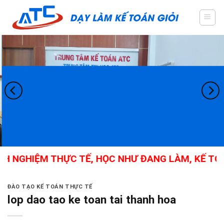
Skip
to
content
H NGHIỆM THỰC TẾ, HỌC NHƯ ĐANG LÀM, KẾ TOÁN
ĐÀO TẠO KẾ TOÁN THỰC TẾ
lop dao tao ke toan tai thanh hoa