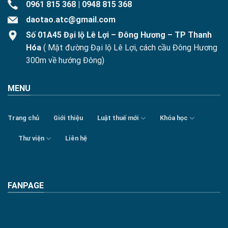
0961 815 368
|
0948 815 368
daotao.atc@gmail.com
Số 01A45 Đại lộ Lê Lợi – Đông Hương – TP Thanh
Hóa
( Mặt đường Đại lộ Lê Lợi, cách cầu Đông Hương
300m về hướng Đông)
MENU
Trang chủ
Giới thiệu
Luật thuế mới
Khóa học
Thư viện
Liên hệ
FANPAGE