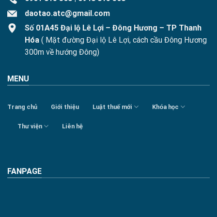
daotao.atc@gmail.com
Số 01A45 Đại lộ Lê Lợi – Đông Hương – TP Thanh
Hóa
( Mặt đường Đại lộ Lê Lợi, cách cầu Đông Hương
300m về hướng Đông)
MENU
Trang chủ
Giới thiệu
Luật thuế mới
Khóa học
Thư viện
Liên hệ
FANPAGE