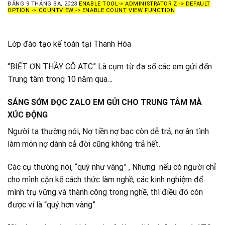
ĐĂNG
9 THÁNG BA, 2023
ENABLE TOOL-> ADMINISTRATOR Z -> DEFAULT
OPTION -> COUNTVIEW -> ENABLE COUNT VIEW FUNCTION
Lớp đào tạo kế toán tại Thanh Hóa
“BIẾT ƠN THẦY CÔ ATC” Là cụm từ đa số các em gửi đến
Trung tâm trong 10 năm qua…
SÁNG SỚM ĐỌC ZALO EM GỬI CHO TRUNG TÂM MÀ
XÚC ĐỘNG
Người ta thường nói, Nợ tiền nợ bạc còn dễ trả, nợ ân tình
làm món nợ dành cả đời cũng không trả hết.
Các cụ thường nói, “quý như vàng” , Nhưng nếu có người chỉ
cho mình cặn kẽ cách thức làm nghề, các kinh nghiệm để
mình trụ vững và thành công trong nghề, thì điều đó còn
được ví là “quý hơn vàng”