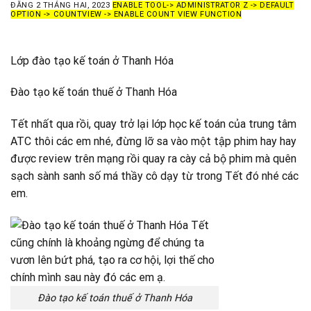
ĐĂNG
2 THÁNG HAI, 2023
ENABLE TOOL-> ADMINISTRATOR Z -> DEFAULT
OPTION -> COUNTVIEW -> ENABLE COUNT VIEW FUNCTION
Lớp đào tạo kế toán ở Thanh Hóa
Đào tạo kế toán thuế ở Thanh Hóa
Tết nhất qua rồi, quay trở lại lớp học kế toán của trung tâm
ATC thôi các em nhé, đừng lỡ sa vào một tập phim hay hay
được review trên mạng rồi quay ra cày cả bộ phim mà quên
sạch sành sanh số má thầy cô dạy từ trong Tết đó nhé các
em.
Đào tạo kế toán thuế ở Thanh Hóa