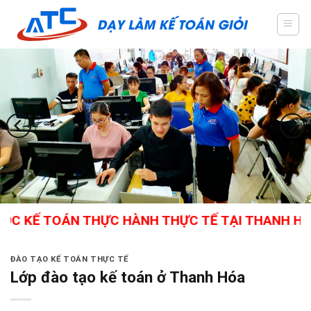
Skip
to
content
KẾ TOÁN THỰC HÀNH THỰC TẾ TẠI THANH HÓA - G
ĐÀO TẠO KẾ TOÁN THỰC TẾ
Lớp đào tạo kế toán ở Thanh Hóa