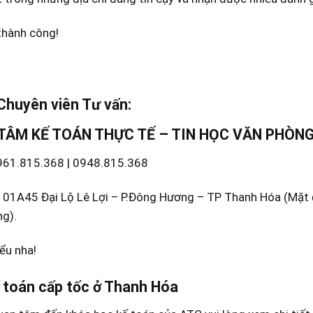
thành công!
 Chuyên viên Tư vấn:
TÂM KẾ TOÁN THỰC TẾ – TIN HỌC VĂN PHÒN
0961.815.368 | 0948.815.368
Số 01A45 Đại Lộ Lê Lợi – P.Đông Hương – TP Thanh Hóa (Mặt
g).
ểu nha!
 toán cấp tốc ở Thanh Hóa