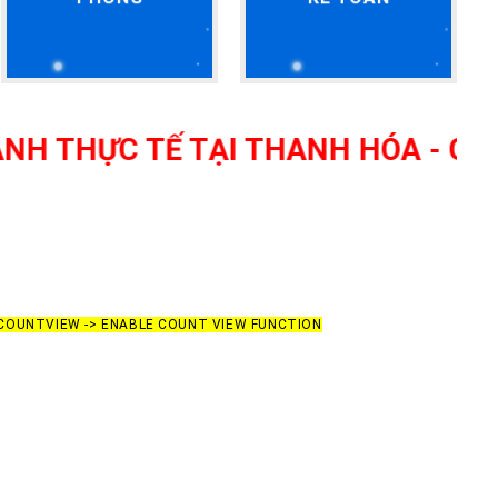
C TẾ TẠI THANH HÓA - GIÁO VIÊN
 COUNTVIEW -> ENABLE COUNT VIEW FUNCTION