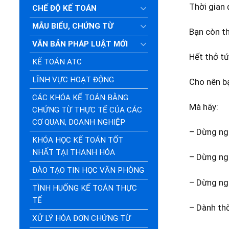
Thời gian 
CHẾ ĐỘ KẾ TOÁN
MẪU BIỂU, CHỨNG TỪ
Bạn còn th
VĂN BẢN PHÁP LUẬT MỚI
Hết thở tứ
KẾ TOÁN ATC
LĨNH VỰC HOẠT ĐỘNG
Cho nên bạ
CÁC KHÓA KẾ TOÁN BẰNG
Mà hãy:
CHỨNG TỪ THỰC TẾ CỦA CÁC
CƠ QUAN, DOANH NGHIỆP
– Dừng nga
KHÓA HỌC KẾ TOÁN TỐT
NHẤT TẠI THANH HÓA
– Dừng ng
ĐÀO TẠO TIN HỌC VĂN PHÒNG
– Dừng nga
TÌNH HUỐNG KẾ TOÁN THỰC
TẾ
– Dành th
XỬ LÝ HÓA ĐƠN CHỨNG TỪ