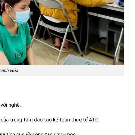
Thanh Hóa
với nghề.
 của trung tâm đào tạo kế toán thực tế ATC.
iá tích cực về công tác dạy – học.