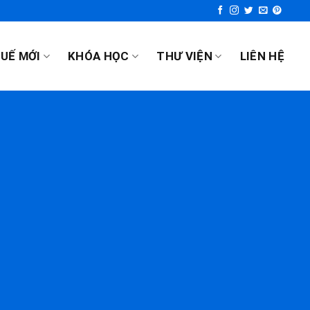
UẾ MỚI
KHÓA HỌC
THƯ VIỆN
LIÊN HỆ