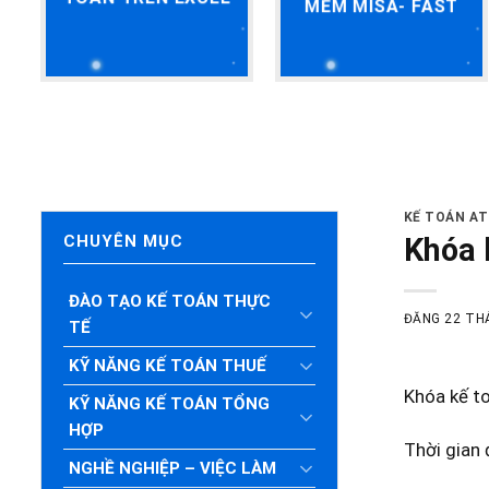
MỀM MISA- FAST
KẾ TOÁN A
Khóa 
CHUYÊN MỤC
ĐÀO TẠO KẾ TOÁN THỰC
ĐĂNG
22 TH
TẾ
KỸ NĂNG KẾ TOÁN THUẾ
Khóa kế t
KỸ NĂNG KẾ TOÁN TỔNG
HỢP
Thời gian 
NGHỀ NGHIỆP – VIỆC LÀM