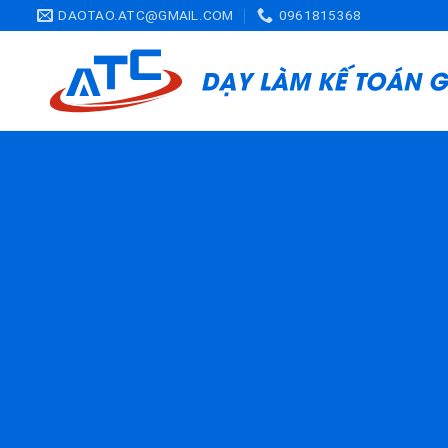
Skip
DAOTAO.ATC@GMAIL.COM
0961815368
to
content