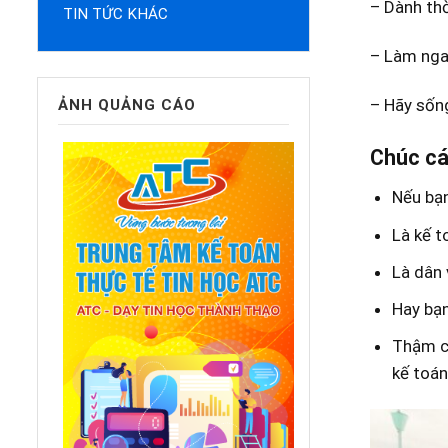
– Dành th
TIN TỨC KHÁC
– Làm ngay
– Hãy sống
ẢNH QUẢNG CÁO
Chúc cá
Nếu bạn
Là kế t
Là dân 
Hay bạn
Thậm ch
kế toán