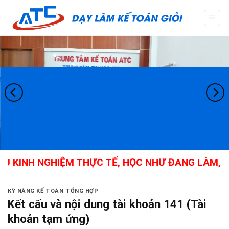
Skip
to
content
KINH NGHIỆM THỰC TẾ, HỌC NHƯ ĐANG LÀM, KẾ 
KỸ NĂNG KẾ TOÁN TỔNG HỢP
Kết cấu và nội dung tài khoản 141 (Tài
khoản tạm ứng)