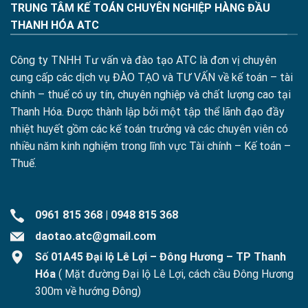
TRUNG TÂM KẾ TOÁN CHUYÊN NGHIỆP HÀNG ĐẦU
THANH HÓA ATC
Công ty TNHH Tư vấn và đào tạo ATC là đơn vị chuyên
cung cấp các dịch vụ ĐÀO TẠO và TƯ VẤN về kế toán – tài
chính – thuế có uy tín, chuyên nghiệp và chất lượng cao tại
Thanh Hóa. Được thành lập bởi một tập thể lãnh đạo đầy
nhiệt huyết gồm các kế toán trưởng và các chuyên viên có
nhiều năm kinh nghiệm trong lĩnh vực Tài chính – Kế toán –
Thuế.
0961 815 368
|
0948 815 368
daotao.atc@gmail.com
Số 01A45 Đại lộ Lê Lợi – Đông Hương – TP Thanh
Hóa
( Mặt đường Đại lộ Lê Lợi, cách cầu Đông Hương
300m về hướng Đông)