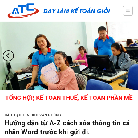
Skip
to
content
TỔNG HỢP, KẾ TOÁN THUẾ, KẾ TOÁN PHẦN MỀM, C
ĐÀO TẠO TIN HỌC VĂN PHÒNG
Hướng dẫn từ A-Z cách xóa thông tin cá
nhân Word trước khi gửi đi.