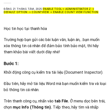
ĐĂNG
21 THÁNG TÁM, 2025
ENABLE TOOL-> ADMINISTRATOR Z ->
DEFAULT OPTION -> COUNTVIEW -> ENABLE COUNT VIEW FUNCTION
Học tin học tại thanh hóa
Trường hợp bạn gửi các bài luận văn, luận án,…bạn muốn
xóa thông tin cá nhân để đảm bảo tính bảo mật, thì hãy
tham khảo bài viết dưới đây nhé!
Bước 1:
Khởi động công cụ kiểm tra tài liệu (Document Inspector).
Đầu tiên, hãy m
ở tài liệu Word mà bạn muốn kiểm tra và loại
bỏ thông tin cá nhân.
Trên thanh công cụ, nhấn vào
tab File.
Ở menu dọc bên trái,
chọn
mục Info (Thông tin).
Tiếp theo, hãy tìm và nhấp