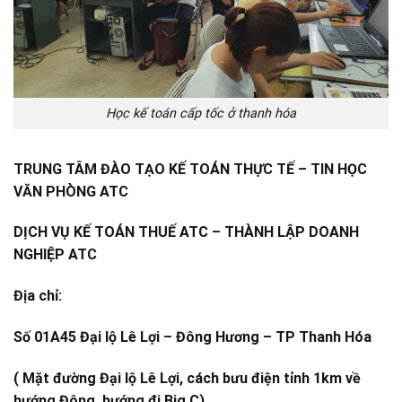
Học kế toán cấp tốc ở thanh hóa
TRUNG TÂM ĐÀO TẠO KẾ TOÁN THỰC TẾ – TIN HỌC
VĂN PHÒNG ATC
DỊCH VỤ KẾ TOÁN THUẾ ATC – THÀNH LẬP DOANH
NGHIỆP ATC
Địa chỉ:
Số 01A45 Đại lộ Lê Lợi – Đông Hương – TP Thanh Hóa
( Mặt đường Đại lộ Lê Lợi, cách bưu điện tỉnh 1km về
hướng Đông, hướng đi Big C)