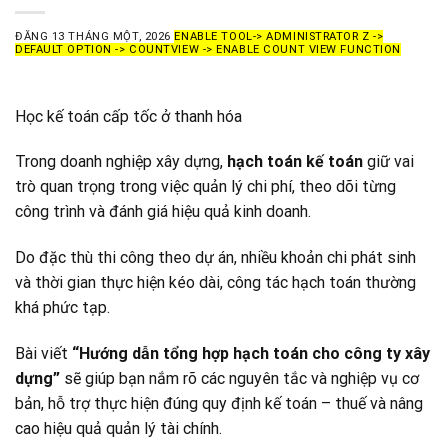
ĐĂNG
13 THÁNG MỘT, 2026
ENABLE TOOL-> ADMINISTRATOR Z ->
DEFAULT OPTION -> COUNTVIEW -> ENABLE COUNT VIEW FUNCTION
Học kế toán cấp tốc ở thanh hóa
Trong doanh nghiệp xây dựng,
hạch toán kế toán
giữ vai
trò quan trọng trong việc quản lý chi phí, theo dõi từng
công trình và đánh giá hiệu quả kinh doanh.
Do đặc thù thi công theo dự án, nhiều khoản chi phát sinh
và thời gian thực hiện kéo dài, công tác hạch toán thường
khá phức tạp.
Bài viết
“Hướng dẫn tổng hợp hạch toán cho công ty xây
dựng”
sẽ giúp bạn nắm rõ các nguyên tắc và nghiệp vụ cơ
bản, hỗ trợ thực hiện đúng quy định kế toán – thuế và nâng
cao hiệu quả quản lý tài chính.