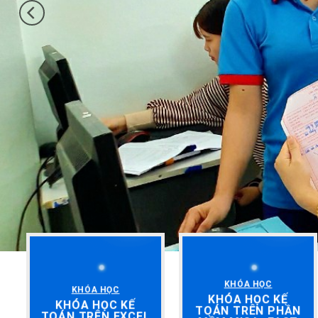
KHÓA HỌC
KHÓA HỌC
KHÓA HỌC KẾ
KHÓA HỌC KẾ
TOÁN TRÊN PHẦN
TOÁN TRÊN EXCEL