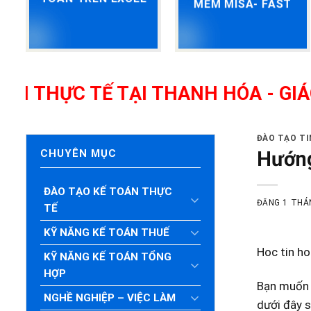
MỀM MISA- FAST
TẾ TẠI THANH HÓA - GIÁO VIÊN G
ĐÀO TẠO T
Hướng
CHUYÊN MỤC
ĐÀO TẠO KẾ TOÁN THỰC
ĐĂNG
1 THÁ
TẾ
KỸ NĂNG KẾ TOÁN THUẾ
Hoc tin h
KỸ NĂNG KẾ TOÁN TỔNG
HỢP
Bạn muốn t
NGHỀ NGHIỆP – VIỆC LÀM
dưới đây s