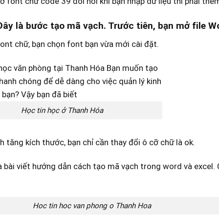
 ở font chữ code 39 đòi hỏi khi bạn nhập dữ liệu thì phải thêm
 Đây là bước tạo mã vạch. Trước tiên, bạn mở file
Wo
ont chữ, bạn chọn font bạn vừa mới cài đặt.
Học tin học ở Thanh Hóa
 tăng kích thước, bạn chỉ cần thay đổi ô cỡ chữ là ok.
à bài viết hướng dẫn cách tạo mã vạch trong word và excel
Hoc tin hoc van phong o Thanh Hoa