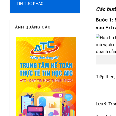
TIN TỨC KHÁC
Các bướ
Bước 1
:
vào
Extra
ẢNH QUẢNG CÁO
Tiếp theo,
Lưu ý: Tro