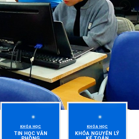
KHÓA HỌC
KHÓA HỌC
TIN HỌC VĂN
KHÓA NGUYÊN LÝ
PHÒNG
KẾ TOÁN