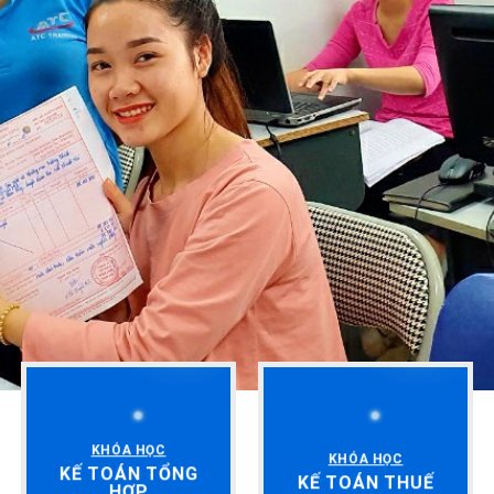
KHÓA HỌC
KHÓA HỌC
KẾ TOÁN TỔNG
KẾ TOÁN THUẾ
HỢP