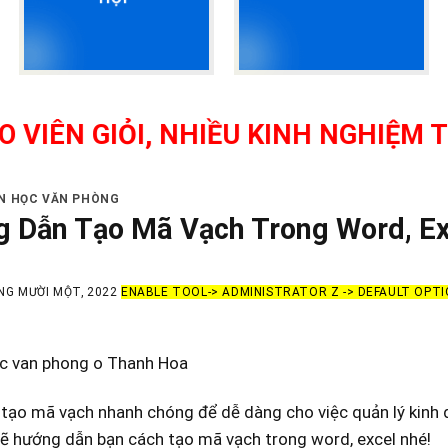
IỎI, NHIỀU KINH NGHIỆM THỰC TẾ
IN HỌC VĂN PHÒNG
 Dẫn Tạo Mã Vạch Trong Word, Ex
NG MƯỜI MỘT, 2022
ENABLE TOOL-> ADMINISTRATOR Z -> DEFAULT OPTI
oc van phong o Thanh Hoa
ạo mã vạch nhanh chóng để dễ dàng cho việc quản lý kinh d
ẽ hướng dẫn bạn cách tạo mã vạch trong word, excel nhé!