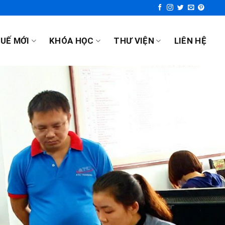
UẾ MỚI
KHÓA HỌC
THƯ VIỆN
LIÊN HỆ