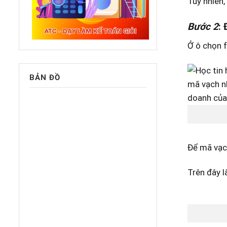
Tuy nhiên,
Bước 2
:
Ở ô chọn f
BẢN ĐỒ
Để mã vạch
Trên đây l