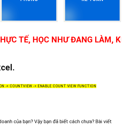
, HỌC NHƯ ĐANG LÀM, KẾ TOÁN T
cel.
ON -> COUNTVIEW -> ENABLE COUNT VIEW FUNCTION
oanh của bạn? Vậy bạn đã biết cách chưa? Bài viết