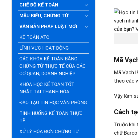
CHẾ ĐỘ KẾ TOÁN
MẪU BIỂU, CHỨNG TỪ
VĂN BẢN PHÁP LUẬT MỚI
KẾ TOÁN ATC
LĨNH VỰC HOẠT ĐỘNG
CÁC KHÓA KẾ TOÁN BẰNG
Mã Vạch
CHỨNG TỪ THỰC TẾ CỦA CÁC
Mã Vạch là
CƠ QUAN, DOANH NGHIỆP
theo các v
KHÓA HỌC KẾ TOÁN TỐT
NHẤT TẠI THANH HÓA
Vậy làm s
ĐÀO TẠO TIN HỌC VĂN PHÒNG
Cách tạ
TÌNH HUỐNG KẾ TOÁN THỰC
TẾ
Trước khi 
XỬ LÝ HÓA ĐƠN CHỨNG TỪ
chữ Barco