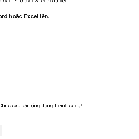
 dấu “*” ở đầu và cuối dữ liệu.
rd hoặc Excel lên.
. Chúc các bạn ứng dụng thành công!