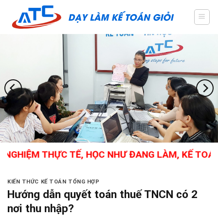
Skip
to
content
IỆM THỰC TẾ, HỌC NHƯ ĐANG LÀM, KẾ TOÁN TỔNG
KIẾN THỨC KẾ TOÁN TỔNG HỢP
Hướng dẫn quyết toán thuế TNCN có 2
nơi thu nhập?