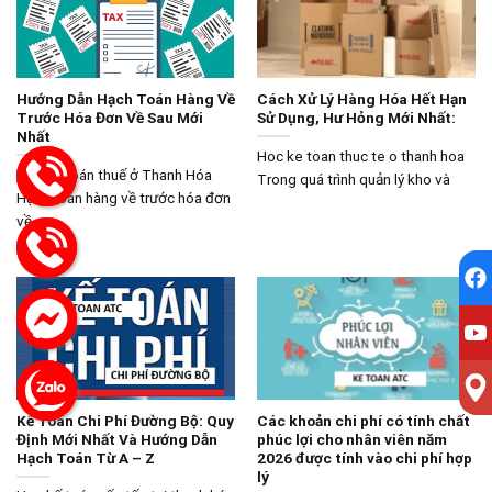
Hướng Dẫn Hạch Toán Hàng Về
Cách Xử Lý Hàng Hóa Hết Hạn
Trước Hóa Đơn Về Sau Mới
Sử Dụng, Hư Hỏng Mới Nhất:
Nhất
Hoc ke toan thuc te o thanh hoa
Học kế toán thuế ở Thanh Hóa
Trong quá trình quản lý kho và
Hạch toán hàng về trước hóa đơn
về
Kế Toán Chi Phí Đường Bộ: Quy
Các khoản chi phí có tính chất
Định Mới Nhất Và Hướng Dẫn
phúc lợi cho nhân viên năm
Hạch Toán Từ A – Z
2026 được tính vào chi phí hợp
lý