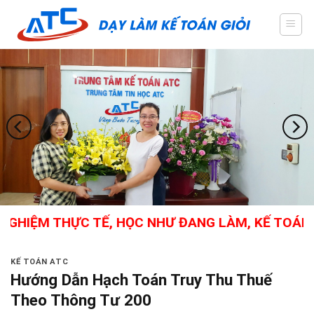
Skip
to
content
IỆM THỰC TẾ, HỌC NHƯ ĐANG LÀM, KẾ TOÁN TỔN
KẾ TOÁN ATC
Hướng Dẫn Hạch Toán Truy Thu Thuế
Theo Thông Tư 200