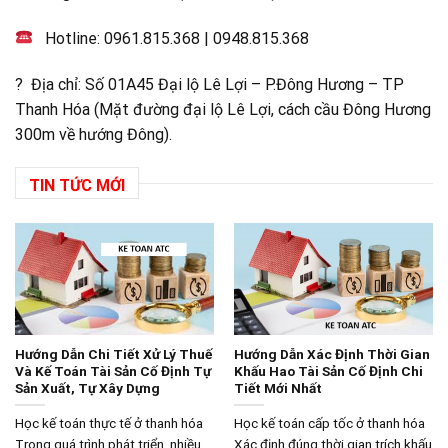
Hotline:
0961.815.368
|
0948.815.368
? Địa chỉ: Số 01A45 Đại lộ Lê Lợi – P.Đông Hương – TP
Thanh Hóa (Mặt đường đại lộ Lê Lợi, cách cầu Đông Hương
300m về hướng Đông).
TIN TỨC MỚI
Hướng Dẫn Chi Tiết Xử Lý Thuế
Hướng Dẫn Xác Định Thời Gian
Và Kế Toán Tài Sản Cố Định Tự
Khấu Hao Tài Sản Cố Định Chi
Sản Xuất, Tự Xây Dựng
Tiết Mới Nhất
Học kế toán thực tế ở thanh hóa
Học kế toán cấp tốc ở thanh hóa
Trong quá trình phát triển, nhiều
Xác định đúng thời gian trích khấu