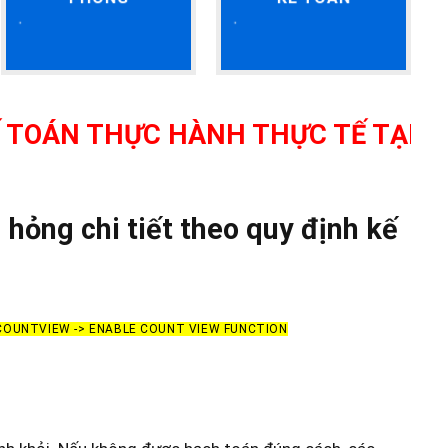
HỰC HÀNH THỰC TẾ TẠI THANH HÓA
hỏng chi tiết theo quy định kế
 COUNTVIEW -> ENABLE COUNT VIEW FUNCTION