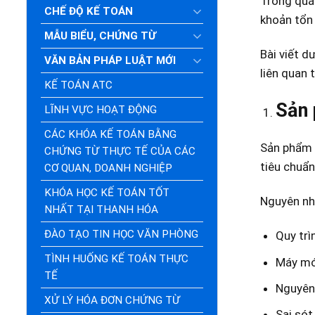
Trong quá 
CHẾ ĐỘ KẾ TOÁN
khoản tổn 
MẪU BIỂU, CHỨNG TỪ
Bài viết d
VĂN BẢN PHÁP LUẬT MỚI
liên quan 
KẾ TOÁN ATC
Sản 
LĨNH VỰC HOẠT ĐỘNG
CÁC KHÓA KẾ TOÁN BẰNG
Sản phẩm 
CHỨNG TỪ THỰC TẾ CỦA CÁC
tiêu chuẩn
CƠ QUAN, DOANH NGHIỆP
KHÓA HỌC KẾ TOÁN TỐT
Nguyên nh
NHẤT TẠI THANH HÓA
ĐÀO TẠO TIN HỌC VĂN PHÒNG
Quy trì
TÌNH HUỐNG KẾ TOÁN THỰC
Máy móc
TẾ
Nguyên 
XỬ LÝ HÓA ĐƠN CHỨNG TỪ
Sai sót