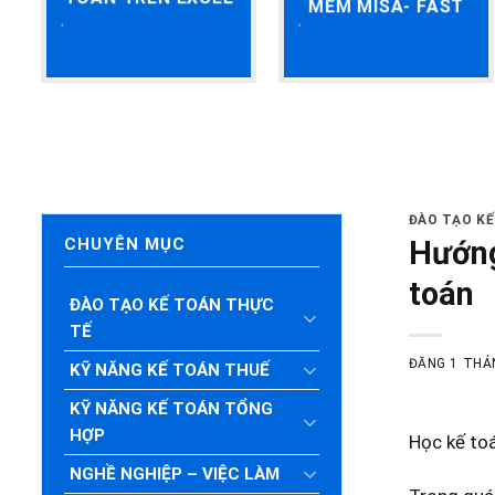
MỀM MISA- FAST
ĐÀO TẠO K
Hướng
CHUYÊN MỤC
toán
ĐÀO TẠO KẾ TOÁN THỰC
TẾ
ĐĂNG
1 THÁ
KỸ NĂNG KẾ TOÁN THUẾ
KỸ NĂNG KẾ TOÁN TỔNG
HỢP
Học kế to
NGHỀ NGHIỆP – VIỆC LÀM