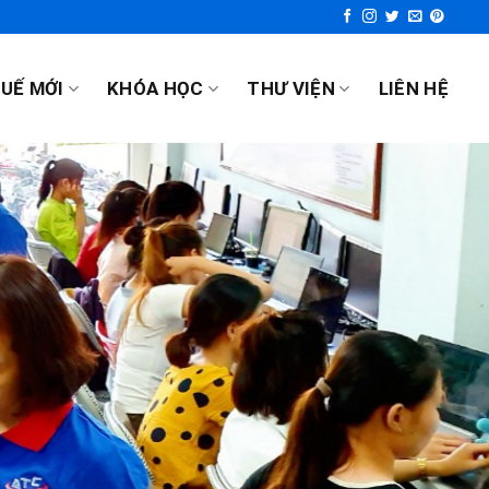
UẾ MỚI
KHÓA HỌC
THƯ VIỆN
LIÊN HỆ