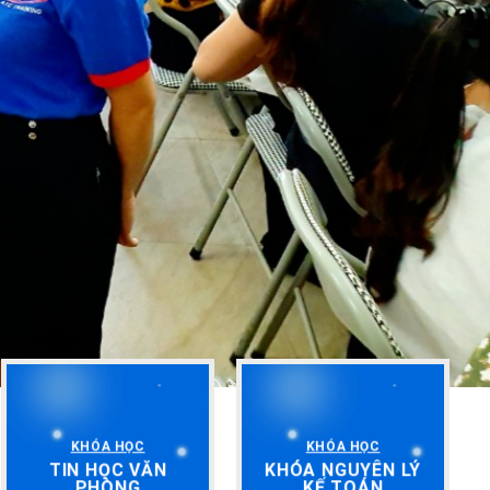
KHÓA HỌC
KHÓA HỌC
TIN HỌC VĂN
KHÓA NGUYÊN LÝ
PHÒNG
KẾ TOÁN