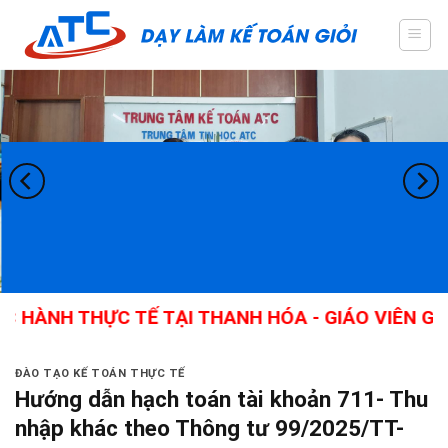
Skip
to
content
ỰC TẾ TẠI THANH HÓA - GIÁO VIÊN GIỎI, NHIỀ
ĐÀO TẠO KẾ TOÁN THỰC TẾ
Hướng dẫn hạch toán tài khoản 711- Thu
nhập khác theo Thông tư 99/2025/TT-