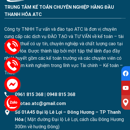
TRUNG TÂM KẾ TOÁN CHUYÊN NGHIỆP HÀNG ĐẦU
THANH HÓA ATC
Công ty TNHH Tư vấn và đào tạo ATC là đơn vị chuyên
cung cấp các dịch vụ ĐÀO TẠO và TƯ VẤN về kế toán – tài
chính – thuế có uy tín, chuyên nghiệp và chất lượng cao tại
Thanh Hóa. Được thành lập bởi một tập thể lãnh đạo đầy
nhiệt huyết gồm các kế toán trưởng và các chuyên viên có
nhiều năm kinh nghiệm trong lĩnh vực Tài chính – Kế toán –
Thuế.
0961 815 368
|
0948 815 368
daotao.atc@gmail.com
Số 01A45 Đại lộ Lê Lợi – Đông Hương – TP Thanh
Hóa
( Mặt đường Đại lộ Lê Lợi, cách cầu Đông Hương
300m về hướng Đông)