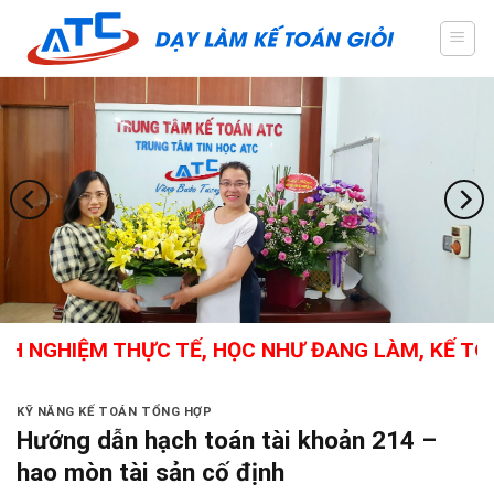
Skip
to
content
GHIỆM THỰC TẾ, HỌC NHƯ ĐANG LÀM, KẾ TOÁN T
KỸ NĂNG KẾ TOÁN TỔNG HỢP
Hướng dẫn hạch toán tài khoản 214 –
hao mòn tài sản cố định