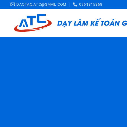
Skip
DAOTAO.ATC@GMAIL.COM
0961815368
to
content