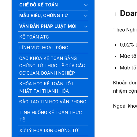
CHẾ ĐỘ KẾ TOÁN
Doan
MẪU BIỂU, CHỨNG TỪ
VĂN BẢN PHÁP LUẬT MỚI
Theo Nghị
KẾ TOÁN ATC
0,02% t
LĨNH VỰC HOẠT ĐỘNG
Mức tối
CÁC KHÓA KẾ TOÁN BẰNG
CHỨNG TỪ THỰC TẾ CỦA CÁC
Mức tối
CƠ QUAN, DOANH NGHIỆP
Khoản đón
KHÓA HỌC KẾ TOÁN TỐT
nhiệm cộn
NHẤT TẠI THANH HÓA
ĐÀO TẠO TIN HỌC VĂN PHÒNG
Ngoài khoả
TÌNH HUỐNG KẾ TOÁN THỰC
TẾ
XỬ LÝ HÓA ĐƠN CHỨNG TỪ