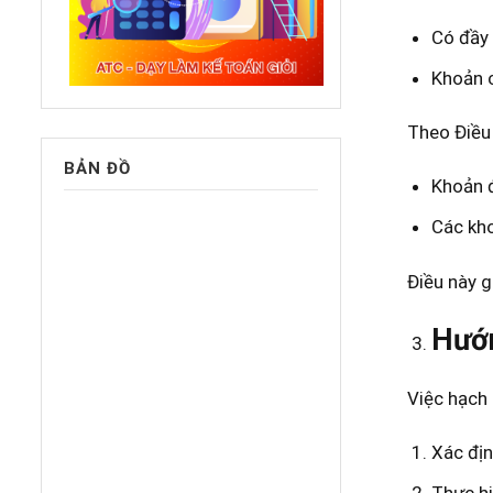
Có đầy 
Khoản c
Theo Điều
BẢN ĐỒ
Khoản đ
Các kho
Điều này g
Hướn
Việc hạch
Xác địn
Thực hi