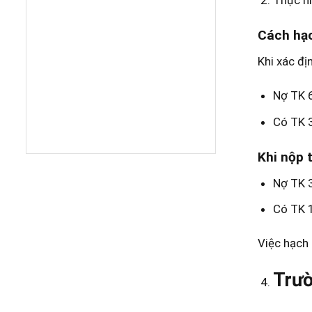
Cách hạ
Khi xác đị
Nợ TK 
Có TK 
Khi nộp 
Nợ TK 
Có TK 
Việc hạch 
Trườ