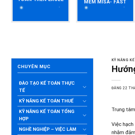
MỀM MISA- FAST
HỌC K
KỸ NĂNG K
Hướng
CHUYÊN MỤC
ĐÀO TẠO KẾ TOÁN THỰC
ĐĂNG
22 TH
TẾ
KỸ NĂNG KẾ TOÁN THUẾ
Trung tâm
KỸ NĂNG KẾ TOÁN TỔNG
HỢP
Việc hạch 
NGHỀ NGHIỆP – VIỆC LÀM
nhằm đảm b