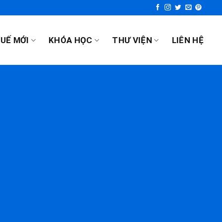
UẾ MỚI
KHÓA HỌC
THƯ VIỆN
LIÊN HỆ