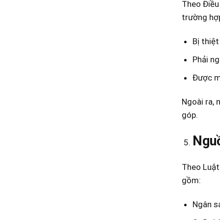
Theo Điều
trường hợ
Bị thiệ
Phải ng
Được mi
Ngoài ra, 
góp.
Nguồ
Theo Luật
gồm:
Ngân s