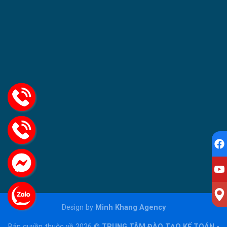
Design by
Minh Khang Agency
Bản quyền thuộc về 2026 ©
TRUNG TÂM ĐÀO TẠO KẾ TOÁN -