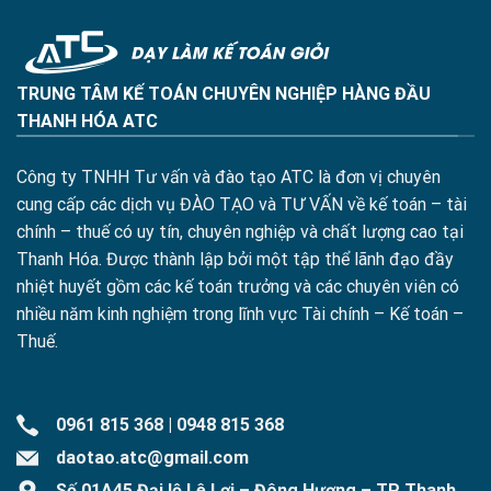
TRUNG TÂM KẾ TOÁN CHUYÊN NGHIỆP HÀNG ĐẦU
THANH HÓA ATC
Công ty TNHH Tư vấn và đào tạo ATC là đơn vị chuyên
cung cấp các dịch vụ ĐÀO TẠO và TƯ VẤN về kế toán – tài
chính – thuế có uy tín, chuyên nghiệp và chất lượng cao tại
Thanh Hóa. Được thành lập bởi một tập thể lãnh đạo đầy
nhiệt huyết gồm các kế toán trưởng và các chuyên viên có
nhiều năm kinh nghiệm trong lĩnh vực Tài chính – Kế toán –
Thuế.
0961 815 368
|
0948 815 368
daotao.atc@gmail.com
Số 01A45 Đại lộ Lê Lợi – Đông Hương – TP Thanh