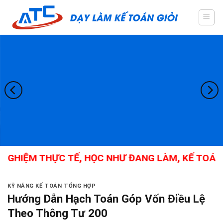
Skip
to
content
HIỆM THỰC TẾ, HỌC NHƯ ĐANG LÀM, KẾ TOÁN TỔN
KỸ NĂNG KẾ TOÁN TỔNG HỢP
Hướng Dẫn Hạch Toán Góp Vốn Điều Lệ
Theo Thông Tư 200