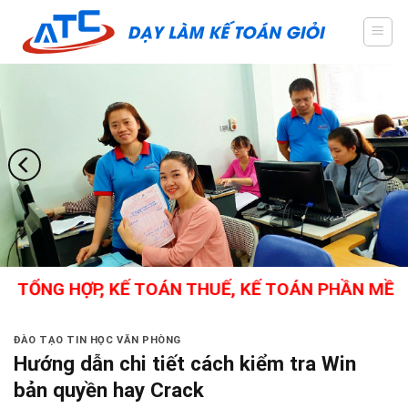
Skip
to
content
TỔNG HỢP, KẾ TOÁN THUẾ, KẾ TOÁN PHẦN MỀM, C
ĐÀO TẠO TIN HỌC VĂN PHÒNG
Hướng dẫn chi tiết cách kiểm tra Win
bản quyền hay Crack