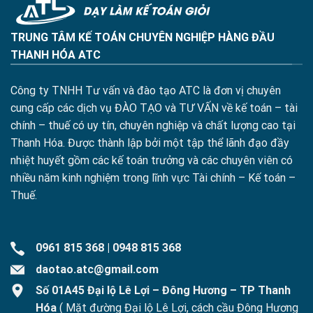
TRUNG TÂM KẾ TOÁN CHUYÊN NGHIỆP HÀNG ĐẦU
THANH HÓA ATC
Công ty TNHH Tư vấn và đào tạo ATC là đơn vị chuyên
cung cấp các dịch vụ ĐÀO TẠO và TƯ VẤN về kế toán – tài
chính – thuế có uy tín, chuyên nghiệp và chất lượng cao tại
Thanh Hóa. Được thành lập bởi một tập thể lãnh đạo đầy
nhiệt huyết gồm các kế toán trưởng và các chuyên viên có
nhiều năm kinh nghiệm trong lĩnh vực Tài chính – Kế toán –
Thuế.
0961 815 368
|
0948 815 368
daotao.atc@gmail.com
Số 01A45 Đại lộ Lê Lợi – Đông Hương – TP Thanh
Hóa
( Mặt đường Đại lộ Lê Lợi, cách cầu Đông Hương