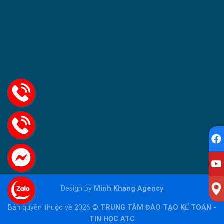
Design by
Minh Khang Agency
Bản quyền thuộc về 2026 ©
TRUNG TÂM ĐÀO TẠO KẾ TOÁN -
TIN HỌC ATC