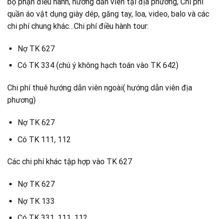
bộ phận điều hành, hướng dẫn viên tại địa phương, Chi phí
quần áo vật dụng giày dép, găng tay, loa, video, balo và các
chi phí chung khác…Chi phí điều hành tour:
Nợ TK 627
Có TK 334 (chú ý không hạch toán vào TK 642)
Chi phí thuê hướng dẫn viên ngoài( hướng dẫn viên địa
phương)
Nợ TK 627
Có TK 111, 112
Các chi phí khác tập hợp vào TK 627
Nợ TK 627
Nợ TK 133
Có TK 331, 111, 112