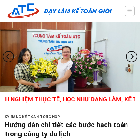
Skip
to
content
NGHIỆM THỰC TẾ, HỌC NHƯ ĐANG LÀM, KẾ TOÁN 
KỸ NĂNG KẾ TOÁN TỔNG HỢP
Hướng dẫn chi tiết các bước hạch toán
trong công ty du lịch