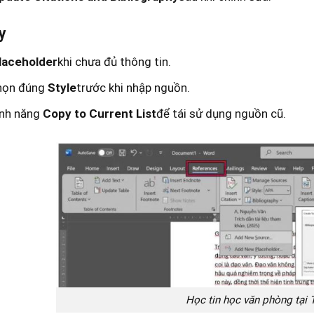
y
laceholder
khi chưa đủ thông tin.
họn đúng
Style
trước khi nhập nguồn.
ính năng
Copy to Current List
để tái sử dụng nguồn cũ.
Học tin học văn phòng tại