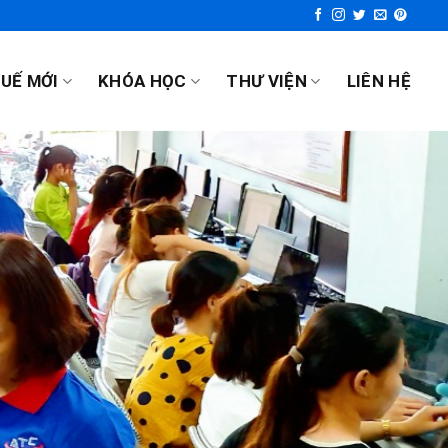
UẾ MỚI
KHÓA HỌC
THƯ VIỆN
LIÊN HỆ