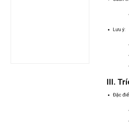
Lưu ý:
III. T
Đặc đi