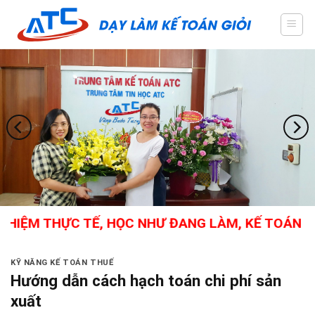
Skip
to
content
M THỰC TẾ, HỌC NHƯ ĐANG LÀM, KẾ TOÁN TỔNG H
KỸ NĂNG KẾ TOÁN THUẾ
Hướng dẫn cách hạch toán chi phí sản
xuất