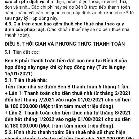
các chi phí dịch vụ
như: điện, nước, điện thoại, internet, fax,
dọn vệ sinh… Các chi phí này sẽ do Bên B trực tiếp thanh toán
hàng tháng với các cơ quan cung cấp dịch vụ cho khu nhà kể từ
sau ngày ký Hợp đồng này.
4.3. Giá trên chưa bao gồm thuế cho thuê nhà theo quy
định của pháp luật.
(Các khoản thuế này sẽ do bên thuê nhà
thanh toán).
ĐIỀU 5: THỜI GIAN VÀ PHƯƠNG THỨC THANH TOÁN
5.1. Tiền đặt cọc:
Bên B phải thanh toán tiền đặt cọc nêu tại Điều 3 của
hợp đồng này ngay khi ký hợp đồng này (Tức là ngày
15/01/2021)
5.1. Tiền thuê nhà:
Tiền thuê nhà sẽ được Bên B thanh toán 6 tháng 1 lần:
+
Lần 1
: Thanh toán cho tiền thuê nhà từ tháng 2/2021
đến hết tháng 7/2021 vào ngày 01/02/2021 cho số tiền
là 180.000.000 (Một trăm tám mươi triệu đồng).
+
Lần 2
: Thanh toán cho tiền thuê nhà từ tháng 8/2021
đến hết tháng 1/2022 vào ngày 01/08/2021 cho số tiền
là 180.000.000 (Một trăm tám mươi triệu đồng).
5.2. Hình thức thanh toán:
Bên thuê nhà sẽ thực hiện
chuyển khoản toàn bộ số tiền thuê nhà: 360.000.000 (
Ba