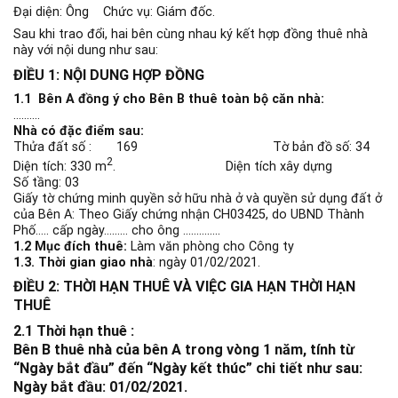
Đại diện: Ông
Chức vụ: Giám đốc.
Sau khi trao đổi, hai bên cùng nhau ký kết hợp đồng thuê nhà
này với nội dung như sau:
ĐIỀU 1: NỘI DUNG HỢP ĐỒNG
1.1 Bên A đồng ý cho Bên B thuê toàn bộ căn nhà:
……….
Nhà có đặc điểm sau:
Thửa đất số : 169 Tờ bản đồ số: 34
2
Diện tích: 330 m
. Diện tích xây dựng
Số tầng: 03
Giấy tờ chứng minh quyền sở hữu nhà ở và quyền sử dụng đất ở
của Bên A: Theo Giấy chứng nhận CH03425, do UBND Thành
Phố….. cấp ngày……… cho ông …………..
1.2 Mục đích thuê:
Làm văn phòng cho Công ty
1.3. Thời gian giao nhà
: ngày 01/02/2021.
ĐIỀU 2: THỜI HẠN THUÊ VÀ VIỆC GIA HẠN THỜI HẠN
THUÊ
2.1 Thời hạn thuê :
Bên B thuê nhà của bên A trong vòng 1 năm, tính từ
“Ngày bắt đầu” đến “Ngày kết thúc” chi tiết như sau:
Ngày bắt đầu: 01/02/2021.