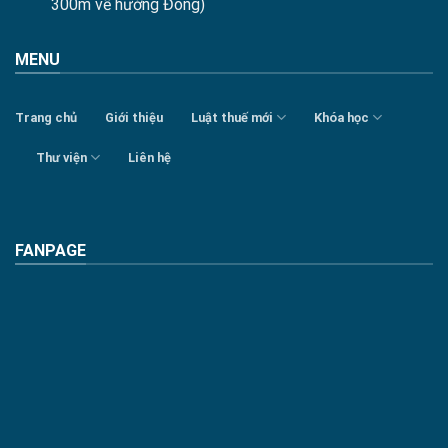
300m về hướng Đông)
MENU
Trang chủ
Giới thiệu
Luật thuế mới
Khóa học
Thư viện
Liên hệ
FANPAGE