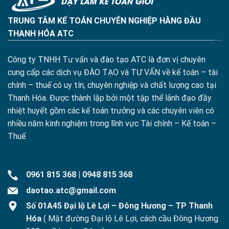
TRUNG TÂM KẾ TOÁN CHUYÊN NGHIỆP HÀNG ĐẦU
THANH HÓA ATC
Công ty TNHH Tư vấn và đào tạo ATC là đơn vị chuyên
cung cấp các dịch vụ ĐÀO TẠO và TƯ VẤN về kế toán – tài
chính – thuế có uy tín, chuyên nghiệp và chất lượng cao tại
Thanh Hóa. Được thành lập bởi một tập thể lãnh đạo đầy
nhiệt huyết gồm các kế toán trưởng và các chuyên viên có
nhiều năm kinh nghiệm trong lĩnh vực Tài chính – Kế toán –
Thuế.
0961 815 368
|
0948 815 368
daotao.atc@gmail.com
Số 01A45 Đại lộ Lê Lợi – Đông Hương – TP Thanh
Hóa
( Mặt đường Đại lộ Lê Lợi, cách cầu Đông Hương