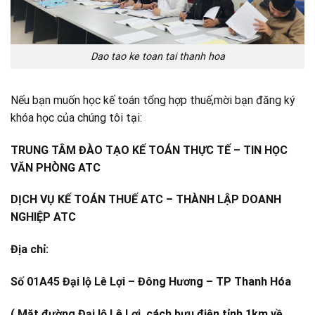
Dao tao ke toan tai thanh hoa
Nếu bạn muốn học kế toán tổng hợp thuế,mời bạn đăng ký
khóa học của chúng tôi tại:
TRUNG TÂM ĐÀO TẠO KẾ TOÁN THỰC TẾ – TIN HỌC
VĂN PHÒNG ATC
DỊCH VỤ KẾ TOÁN THUẾ ATC – THÀNH LẬP DOANH
NGHIỆP ATC
Địa chỉ:
Số 01A45 Đại lộ Lê Lợi – Đông Hương – TP Thanh Hóa
( Mặt đường Đại lộ Lê Lợi, cách bưu điện tỉnh 1km về