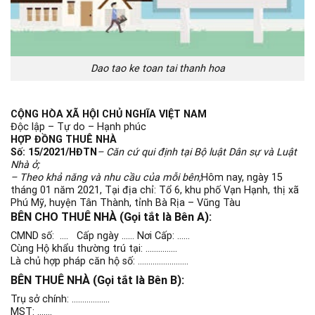
Dao tao ke toan tai thanh hoa
CỘNG HÒA XÃ HỘI CHỦ NGHĨA VIỆT NAM
Độc lập – Tự do – Hạnh phúc
HỢP ĐỒNG THUÊ NHÀ
Số: 15/2021/HĐTN
– Căn cứ qui định tại Bộ luật Dân sự và Luật
Nhà ở;
– Theo khả năng và nhu cầu của mỗi bên;
Hôm nay, ngày 15
tháng 01 năm 2021, Tại địa chỉ: Tổ 6, khu phố Vạn Hạnh, thị xã
Phú Mỹ, huyện Tân Thành, tỉnh Bà Rịa – Vũng Tàu
BÊN CHO THUÊ NHÀ (Gọi tắt là Bên A):
CMND số: …. Cấp ngày …… Nơi Cấp: ……
Cùng Hộ khẩu thường trú tại: ……………
Là chủ hợp pháp căn hộ số: ……………………
BÊN THUÊ NHÀ (Gọi tắt là Bên B):
Trụ sở chính: ………………
MST: …….