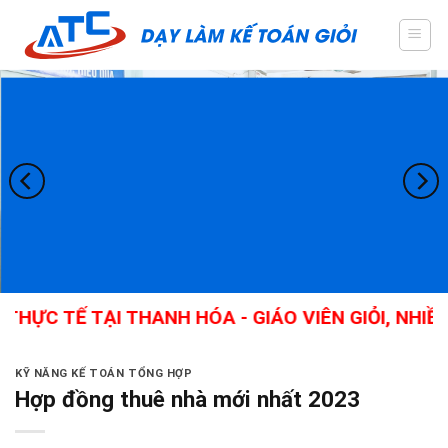
Skip
to
content
 TẾ TẠI THANH HÓA - GIÁO VIÊN GIỎI, NHIỀU K
KỸ NĂNG KẾ TOÁN TỔNG HỢP
Hợp đồng thuê nhà mới nhất 2023