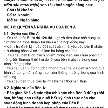
trăm sáu mươi triệu
) vào tài khoản ngân hàng sau:
– Chủ tài khoản:
– Số tài khoản: .
– Mở tại: Ngân hàng
ĐIỀU 6: QUYỀN VÀ NGHĨA VỤ CỦA BÊN A
6.1. Quyền của Bên A:
– Yêu cầu bên B trả đủ tiền đặt cọc và tiền thuê nhà đúng kỳ
hạn như đã thỏa thuận tại Điều 4 của hợp đồng này.
– Kiểm tra định kỳ hoặc đột xuất căn nhà, yêu cầu bên B chấm
dứt những hành vi có thể làm hư hỏng căn nhà.
– Yêu cầu bên B có trách nhiệm trong việc sửa chữa phần hư
hỏng, bồi thường thiệt hại do lỗi của bên B gây ra trong quá
trình sử dụng nhà.
– Yêu cầu Bên B bồi thường những thiệt hại đã gây ra trong quá
trình sử dụng, trừ những hao mòn thông thường trong quá trình
sử dụng.
– Yêu cầu bên thuê giao lại nhà khi hết thời hạn thuê.
6.2. Nghĩa vụ của Bên A:
– Bàn giao Nhà và các tiện ích khác cho Bên B đúng thời
hạn, không can thiệp dưới bất kỳ hình thức nào vào
hoạt động kinh doanh hợp pháp của Bên B.