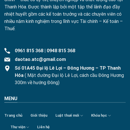
Thanh Hóa. Được thành lập bởi một tập thể lãnh đạo đầy
nhiệt huyết gồm các kế toán trưởng và các chuyên viên có
nhiều năm kinh nghiệm trong lĩnh vực Tài chính – Kế toán –
Thuế.
0961 815 368
|
0948 815 368
daotao.atc@gmail.com
Số 01A45 Đại lộ Lê Lợi – Đông Hương – TP Thanh
Hóa
( Mặt đường Đại lộ Lê Lợi, cách cầu Đông Hương
300m về hướng Đông)
MENU
Trang chủ
Giới thiệu
Luật thuế mới
Khóa học
Thư viện
Liên hệ