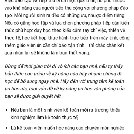
Việc đào tạo và tiếp thu là cả một quá trình, nó phụ thuộc
vào khả năng của người tiếp thu cộng với phương pháp đào
tạo. Mỗi người sinh ra đều có những ưu, nhược điểm riêng.
Nếu cố gắng học tập và lựa chọn phương pháp tiếp cận kiến
thức phù hợp: dạy học theo kiểu cầm tay chỉ việc, thiên về
thực tế, học kết hợp thực hành trực tiếp trên máy tính, cộng
thêm giáo viên ân cần chỉ bảo tận tình… thì chắc chắn kết
quả nhận lại sẽ không làm bạn thất vọng.
Đừng để thời gian trôi đi vô ích các bạn nhé, nếu tự thấy
bản thân còn trống về kỹ năng nào hãy nhanh chóng đi
học để bổ sung ngay nhé. Hãy đến với trung tâm kế toán
tin học atc, mọi vấn đề về kỹ năng tin học văn phòng của
bạn sẽ được giải quyết hết.
Nếu bạn là một sinh viên kế toán mới ra trường thiếu
kinh nghiệm làm kế toán thực tế,
Là kế toán viên muốn học nâng cao chuyên môn nghiệp