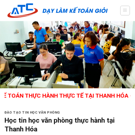
Skip
to
content
N THỰC HÀNH THỰC TẾ TẠI THANH HÓA - GIÁO VI
ĐÀO TẠO TIN HỌC VĂN PHÒNG
Học tin học văn phòng thực hành tại
Thanh Hóa