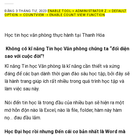
ĐĂNG
3 THÁNG TƯ, 2023
ENABLE TOOL-> ADMINISTRATOR Z -> DEFAULT
OPTION -> COUNTVIEW -> ENABLE COUNT VIEW FUNCTION
Học tin học văn phòng thực hành tại Thanh Hóa
Không có kĩ năng Tin học Văn phòng
chúng ta “đối diện
sao với cuộc đời”!
Kĩ năng Tin học Văn phòng là kĩ năng cần thiết và xứng
đáng để các bạn dành thời gian đào sâu học tập, bởi đây sẽ
là hành trang giúp ích rất nhiều trong quá trình học tập và
làm việc sau này.
Nói đến tin học là trong đầu của nhiều bạn sẽ hiện ra một
mớ hỗn độn nào là Excel, nào là file, folder, hàm này hàm
nọ… đau đầu lắm.
Học Đại học rồi nhưng Đến cái cơ bản nhất là Word mà