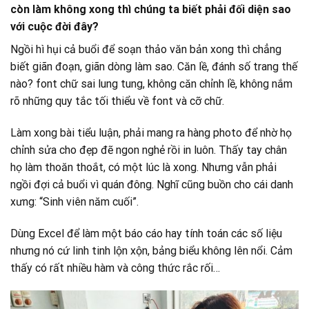
còn làm không xong thì chúng ta biết phải đối diện sao
với cuộc đời đây?
Ngồi hì hụi cả buổi để soạn thảo văn bản xong thì chẳng
biết giãn đoạn, giãn dòng làm sao. Căn lề, đánh số trang thế
nào? font chữ sai lung tung, không căn chỉnh lề, không nắm
rõ những quy tắc tối thiểu về font và cỡ chữ.
Làm xong bài tiểu luận, phải mang ra hàng photo để nhờ họ
chỉnh sửa cho đẹp đẽ ngon nghẻ rồi in luôn. Thấy tay chân
họ làm thoăn thoắt, có một lúc là xong. Nhưng vẫn phải
ngồi đợi cả buổi vì quán đông. Nghĩ cũng buồn cho cái danh
xưng: “Sinh viên năm cuối”.
Dùng Excel để làm một báo cáo hay tính toán các số liệu
nhưng nó cứ linh tinh lộn xộn, bảng biểu không lên nổi. Cảm
thấy có rất nhiều hàm và công thức rắc rối…