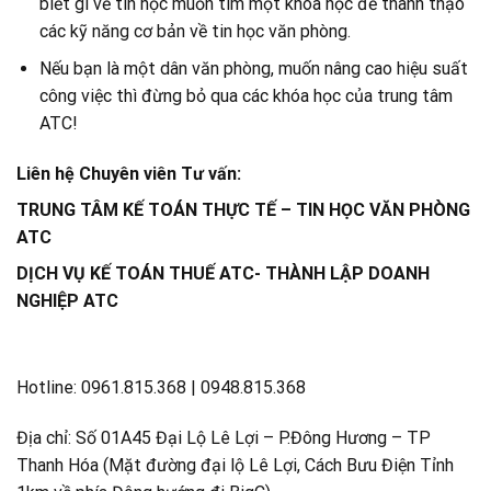
biết gì về tin học muốn tìm một khóa học để thành thạo
các kỹ năng cơ bản về tin học văn phòng.
Nếu bạn là một dân văn phòng, muốn nâng cao hiệu suất
công việc thì đừng bỏ qua các khóa học của trung tâm
ATC!
Liên hệ Chuyên viên Tư vấn:
TRUNG TÂM KẾ TOÁN THỰC TẾ – TIN HỌC VĂN PHÒNG
ATC
DỊCH VỤ KẾ TOÁN THUẾ ATC- THÀNH LẬP DOANH
NGHIỆP ATC
Hotline: 0961.815.368 | 0948.815.368
Địa chỉ: Số 01A45 Đại Lộ Lê Lợi – P.Đông Hương – TP
Thanh Hóa (Mặt đường đại lộ Lê Lợi, Cách Bưu Điện Tỉnh