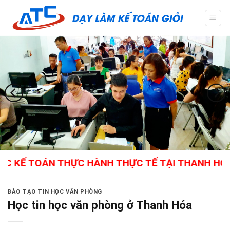
Skip
to
content
Ế TOÁN THỰC HÀNH THỰC TẾ TẠI THANH HÓA - G
ĐÀO TẠO TIN HỌC VĂN PHÒNG
Học tin học văn phòng ở Thanh Hóa