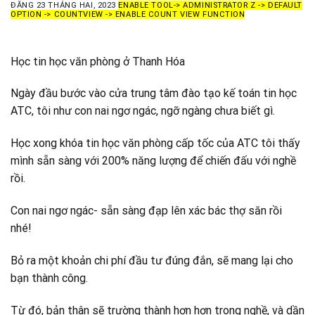
ĐĂNG
23 THÁNG HAI, 2023
ENABLE TOOL-> ADMINISTRATOR Z -> DEFAULT
OPTION -> COUNTVIEW -> ENABLE COUNT VIEW FUNCTION
Học tin học văn phòng ở Thanh Hóa
Ngày đầu bước vào cửa trung tâm đào tạo kế toán tin học
ATC, tôi như con nai ngơ ngác, ngỡ ngàng chưa biết gì.
Học xong khóa tin học văn phòng cấp tốc của ATC tôi thấy
mình sẵn sàng với 200% năng lượng để chiến đấu với nghề
rồi.
Con nai ngơ ngác- sẵn sàng đạp lên xác bác thợ săn rồi
nhé!
Bỏ ra một khoản chi phí đầu tư đúng đắn, sẽ mang lại cho
bạn thành công.
Từ đó, bản thân sẽ trường thành hơn hơn trong nghề, và dần