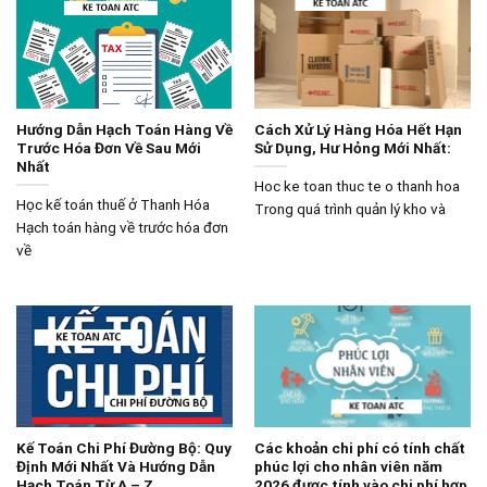
Hướng Dẫn Hạch Toán Hàng Về
Cách Xử Lý Hàng Hóa Hết Hạn
Trước Hóa Đơn Về Sau Mới
Sử Dụng, Hư Hỏng Mới Nhất:
Nhất
Hoc ke toan thuc te o thanh hoa
Học kế toán thuế ở Thanh Hóa
Trong quá trình quản lý kho và
Hạch toán hàng về trước hóa đơn
về
Kế Toán Chi Phí Đường Bộ: Quy
Các khoản chi phí có tính chất
Định Mới Nhất Và Hướng Dẫn
phúc lợi cho nhân viên năm
Hạch Toán Từ A – Z
2026 được tính vào chi phí hợp