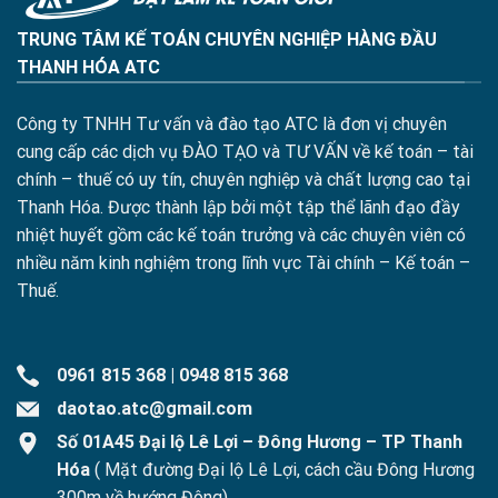
TRUNG TÂM KẾ TOÁN CHUYÊN NGHIỆP HÀNG ĐẦU
THANH HÓA ATC
Công ty TNHH Tư vấn và đào tạo ATC là đơn vị chuyên
cung cấp các dịch vụ ĐÀO TẠO và TƯ VẤN về kế toán – tài
chính – thuế có uy tín, chuyên nghiệp và chất lượng cao tại
Thanh Hóa. Được thành lập bởi một tập thể lãnh đạo đầy
nhiệt huyết gồm các kế toán trưởng và các chuyên viên có
nhiều năm kinh nghiệm trong lĩnh vực Tài chính – Kế toán –
Thuế.
0961 815 368
|
0948 815 368
daotao.atc@gmail.com
Số 01A45 Đại lộ Lê Lợi – Đông Hương – TP Thanh
Hóa
( Mặt đường Đại lộ Lê Lợi, cách cầu Đông Hương
300m về hướng Đông)