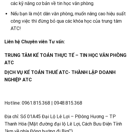
các kỹ năng cơ bản về tin học văn phòng.
Nếu bạn là một dân văn phòng, muốn nâng cao hiệu suất
công việc thì đừng bỏ qua các khóa học của trung tâm
ATC!
Liên hệ Chuyên viên Tư vấn:
TRUNG TÂM KẾ TOÁN THỰC TẾ – TIN HỌC VĂN PHÒNG
ATC
DỊCH VỤ KẾ TOÁN THUẾ ATC- THÀNH LẬP DOANH
NGHIỆP ATC
Hotline: 0961.815.368 | 0948.815.368
Địa chỉ: Số 01A45 Đại Lộ Lê Lợi – P.Đông Hương – TP
Thanh Hóa (Mặt đường đại lộ Lê Lợi, Cách Bưu Điện Tỉnh
1km về phía Đông hướng đi BigC)