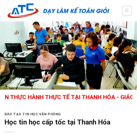
Skip
to
content
THỰC HÀNH THỰC TẾ TẠI THANH HÓA - GIÁO VIÊN
ĐÀO TẠO TIN HỌC VĂN PHÒNG
Học tin học cấp tốc tại Thanh Hóa