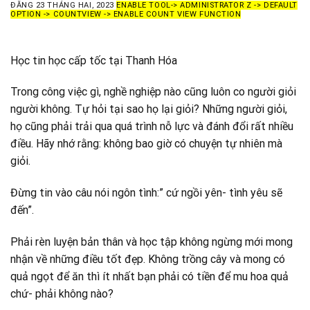
ĐĂNG
23 THÁNG HAI, 2023
ENABLE TOOL-> ADMINISTRATOR Z -> DEFAULT
OPTION -> COUNTVIEW -> ENABLE COUNT VIEW FUNCTION
Học tin học cấp tốc tại Thanh Hóa
Trong công việc gì, nghề nghiệp nào cũng luôn co người giỏi
người không. Tự hỏi tại sao họ lại giỏi? Những người giỏi,
họ cũng phải trải qua quá trình nỗ lực và đánh đổi rất nhiều
điều. Hãy nhớ rằng: không bao giờ có chuyện tự nhiên mà
giỏi.
Đừng tin vào câu nói ngôn tình:” cứ ngồi yên- tình yêu sẽ
đến”.
Phải rèn luyện bản thân và học tập không ngừng mới mong
nhận về những điều tốt đẹp. Không trồng cây và mong có
quả ngọt để ăn thì ít nhất bạn phải có tiền để mu hoa quả
chứ- phải không nào?