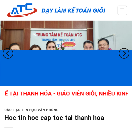
Skip
to
content
HANH HÓA - GIÁO VIÊN GIỎI, NHIỀU KINH NGHIỆ
ĐÀO TẠO TIN HỌC VĂN PHÒNG
Hoc tin hoc cap toc tai thanh hoa