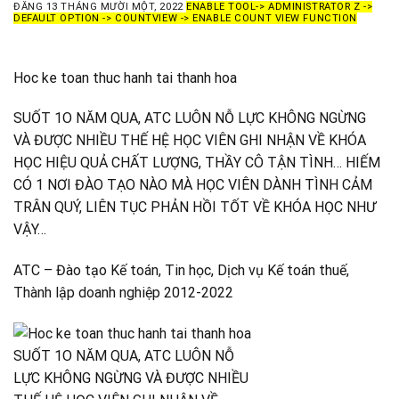
ĐĂNG
13 THÁNG MƯỜI MỘT, 2022
ENABLE TOOL-> ADMINISTRATOR Z ->
DEFAULT OPTION -> COUNTVIEW -> ENABLE COUNT VIEW FUNCTION
Hoc ke toan thuc hanh tai thanh hoa
SUỐT 1O NĂM QUA, ATC LUÔN NỖ LỰC KHÔNG NGỪNG
VÀ ĐƯỢC NHIỀU THẾ HỆ HỌC VIÊN GHI NHẬN VỀ KHÓA
HỌC HIỆU QUẢ CHẤT LƯỢNG, THẦY CÔ TẬN TÌNH… HIẾM
CÓ 1 NƠI ĐÀO TẠO NÀO MÀ HỌC VIÊN DÀNH TÌNH CẢM
TRÂN QUÝ, LIÊN TỤC PHẢN HỒI TỐT VỀ KHÓA HỌC NHƯ
VẬY…
ATC – Đào tạo Kế toán, Tin học, Dịch vụ Kế toán thuế,
Thành lập doanh nghiệp 2012-2022