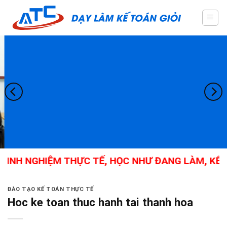
Skip
to
content
KINH NGHIỆM THỰC TẾ, HỌC NHƯ ĐANG LÀM, KẾ T
ĐÀO TẠO KẾ TOÁN THỰC TẾ
Hoc ke toan thuc hanh tai thanh hoa