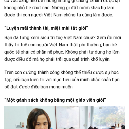
có vóc dáng nhỏ bé nhưng những gì chúng ta làm được lại
không nhỏ bé chút nào. Những gì đất nước khác họ làm
được thì con người Việt Nam chúng ta cũng làm được.
“Luyện mãi thành tài, miệt mài tất giỏi”
Bạn đã từng xem siêu trí tuệ Việt Nam chưa? Xem rồi mới
thấy trí tuệ con người Việt Nam thật phi thường, bạn bè
quốc tế phải có phần nể phục. Không phải tự dưng họ làm
được điều đó mà họ phải trãi qua quá trình khổ luyện.
Trên con đường thành công không thể thiếu được sự hoc
tập, nếu bạn kiên trì với mục tiêu của mình chắc chắn bạn
sẽ đạt được điều bạn mong muốn.
“Một gánh sách không bằng một giáo viên giỏi”