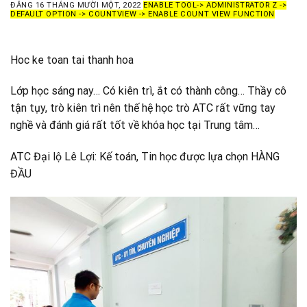
ĐĂNG
16 THÁNG MƯỜI MỘT, 2022
ENABLE TOOL-> ADMINISTRATOR Z ->
DEFAULT OPTION -> COUNTVIEW -> ENABLE COUNT VIEW FUNCTION
Hoc ke toan tai thanh hoa
Lớp học sáng nay… Có kiên trì, ắt có thành công… Thầy cô
tận tụy, trò kiên trì nên thế hệ học trò ATC rất vững tay
nghề và đánh giá rất tốt về khóa học tại Trung tâm…
ATC Đại lộ Lê Lợi: Kế toán, Tin học được lựa chọn HÀNG
ĐẦU