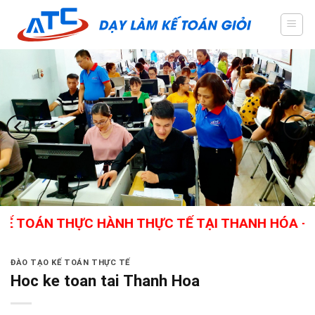
Skip
to
content
 THỰC HÀNH THỰC TẾ TẠI THANH HÓA - GIÁO VI
ĐÀO TẠO KẾ TOÁN THỰC TẾ
Hoc ke toan tai Thanh Hoa