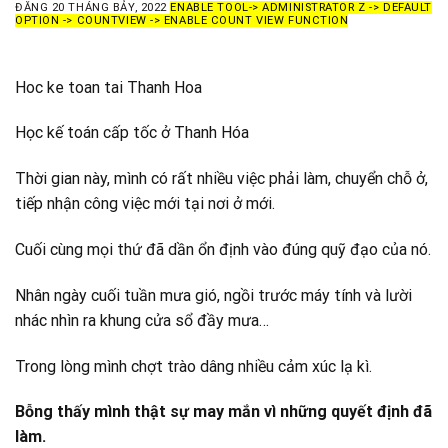
ĐĂNG
20 THÁNG BẢY, 2022
ENABLE TOOL-> ADMINISTRATOR Z -> DEFAULT
OPTION -> COUNTVIEW -> ENABLE COUNT VIEW FUNCTION
Hoc ke toan tai Thanh Hoa
Học kế toán cấp tốc ở Thanh Hóa
Thời gian này, mình có rất nhiều việc phải làm, chuyển chỗ ở,
tiếp nhận công việc mới tại nơi ở mới.
Cuối cùng mọi thứ đã dần ổn định vào đúng quỹ đạo của nó.
Nhân ngày cuối tuần mưa gió, ngồi trước máy tính và lười
nhác nhìn ra khung cửa sổ đầy mưa…
Trong lòng mình chợt trào dâng nhiều cảm xúc lạ kì.
Bỗng thấy mình thật sự may mắn vì những quyết định đã
làm.