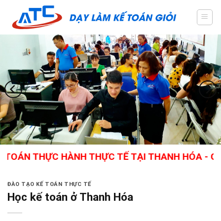
Skip
to
content
 THỰC HÀNH THỰC TẾ TẠI THANH HÓA - GIÁO VIÊ
ĐÀO TẠO KẾ TOÁN THỰC TẾ
Học kế toán ở Thanh Hóa