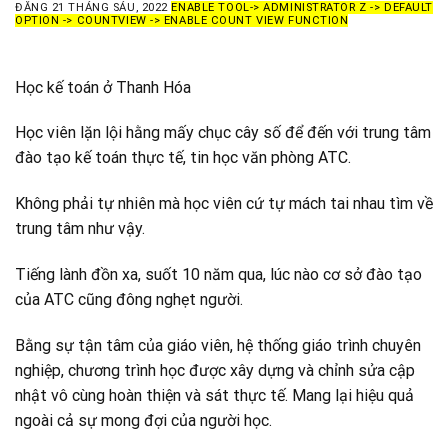
ĐĂNG
21 THÁNG SÁU, 2022
ENABLE TOOL-> ADMINISTRATOR Z -> DEFAULT
OPTION -> COUNTVIEW -> ENABLE COUNT VIEW FUNCTION
Học kế toán ở Thanh Hóa
Học viên lặn lội hằng mấy chục cây số để đến với trung tâm
đào tạo kế toán thực tế, tin học văn phòng ATC.
Không phải tự nhiên mà học viên cứ tự mách tai nhau tìm về
trung tâm như vậy.
Tiếng lành đồn xa, suốt 10 năm qua, lúc nào cơ sở đào tạo
của ATC cũng đông nghẹt người.
Bằng sự tận tâm của giáo viên, hệ thống giáo trình chuyên
nghiệp, chương trình học được xây dựng và chỉnh sửa cập
nhật vô cùng hoàn thiện và sát thực tế. Mang lại hiệu quả
ngoài cả sự mong đợi của người học.