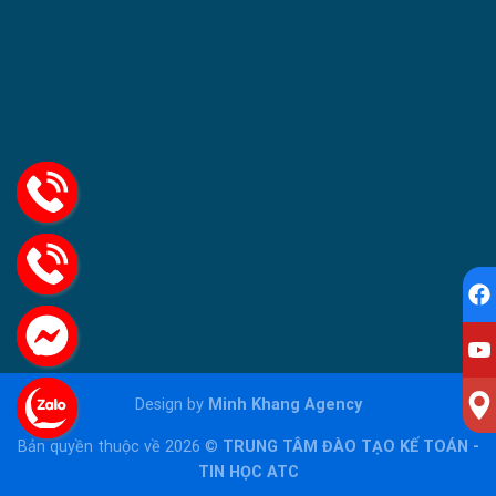
Design by
Minh Khang Agency
Bản quyền thuộc về 2026 ©
TRUNG TÂM ĐÀO TẠO KẾ TOÁN -
TIN HỌC ATC