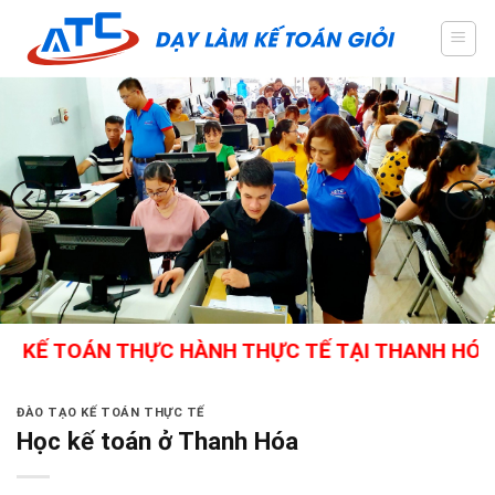
Skip
to
content
TOÁN THỰC HÀNH THỰC TẾ TẠI THANH HÓA - GIÁO
ĐÀO TẠO KẾ TOÁN THỰC TẾ
Học kế toán ở Thanh Hóa