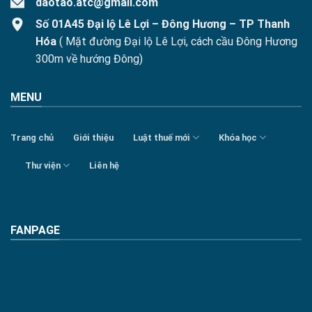
daotao.atc@gmail.com
Số 01A45 Đại lộ Lê Lợi – Đông Hương – TP Thanh
Hóa
( Mặt đường Đại lộ Lê Lợi, cách cầu Đông Hương
300m về hướng Đông)
MENU
Trang chủ
Giới thiệu
Luật thuế mới
Khóa học
Thư viện
Liên hệ
FANPAGE