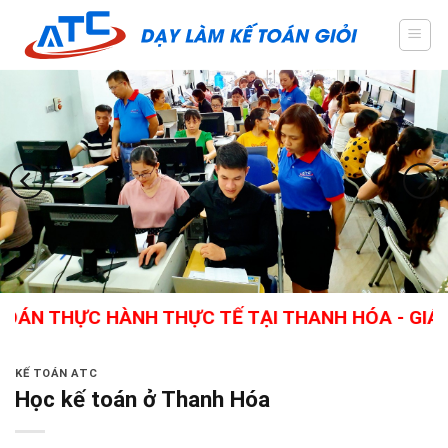
Skip
to
content
ỰC HÀNH THỰC TẾ TẠI THANH HÓA - GIÁO VIÊN G
KẾ TOÁN ATC
Học kế toán ở Thanh Hóa