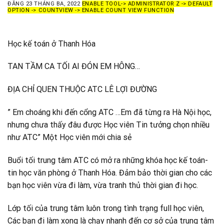
ĐĂNG
23 THÁNG BA, 2022
ENABLE TOOL-> ADMINISTRATOR Z -> DEFAULT
OPTION -> COUNTVIEW -> ENABLE COUNT VIEW FUNCTION
Học kế toán ở Thanh Hóa
TAN TẦM CA TỐI AI ĐÓN EM HÔNG…
ĐỊA CHỈ QUEN THUỘC ATC LÊ LỢI ĐƯỜNG
” Em choáng khi đến cổng ATC …Em đã từng ra Hà Nội học,
nhưng chưa thấy đâu được Học viên Tin tưởng chọn nhiều
như ATC” Một Học viên mới chia sẻ
Buổi tối trung tâm ATC có mở ra những khóa học kế toán-
tin học văn phòng ở Thanh Hóa. Đảm bảo thời gian cho các
bạn học viên vừa đi làm, vừa tranh thủ thời gian đi học.
Lớp tối của trung tâm luôn trong tình trạng full học viên,
Các bạn đi làm xong là chạy nhanh đến cơ sở của trung tâm