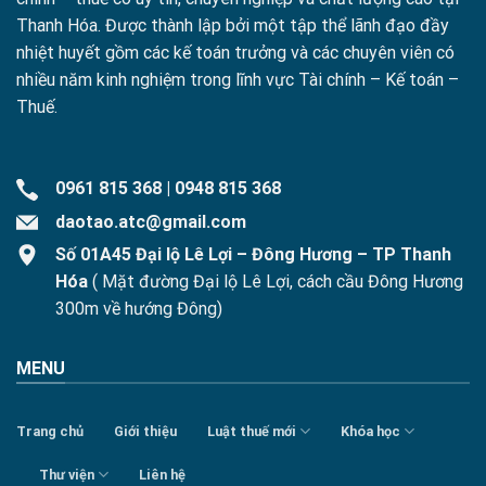
Thanh Hóa. Được thành lập bởi một tập thể lãnh đạo đầy
nhiệt huyết gồm các kế toán trưởng và các chuyên viên có
nhiều năm kinh nghiệm trong lĩnh vực Tài chính – Kế toán –
Thuế.
0961 815 368
|
0948 815 368
daotao.atc@gmail.com
Số 01A45 Đại lộ Lê Lợi – Đông Hương – TP Thanh
Hóa
( Mặt đường Đại lộ Lê Lợi, cách cầu Đông Hương
300m về hướng Đông)
MENU
Trang chủ
Giới thiệu
Luật thuế mới
Khóa học
Thư viện
Liên hệ