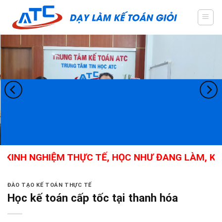
Skip
to
content
 KINH NGHIỆM THỰC TẾ, HỌC NHƯ ĐANG LÀM, KẾ 
ĐÀO TẠO KẾ TOÁN THỰC TẾ
Học kế toán cấp tốc tại thanh hóa