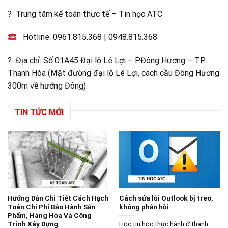
? Trung tâm kế toán thực tế – Tin học ATC
Hotline:
0961.815.368
|
0948.815.368
? Địa chỉ: Số 01A45 Đại lộ Lê Lợi – P.Đông Hương – TP
Thanh Hóa (Mặt đường đại lộ Lê Lợi, cách cầu Đông Hương
300m về hướng Đông).
TIN TỨC MỚI
Hướng Dẫn Chi Tiết Cách Hạch
Cách sửa lỗi Outlook bị treo,
Toán Chi Phí Bảo Hành Sản
không phản hồi
Phẩm, Hàng Hóa Và Công
Trình Xây Dựng
Học tin học thực hành ở thanh