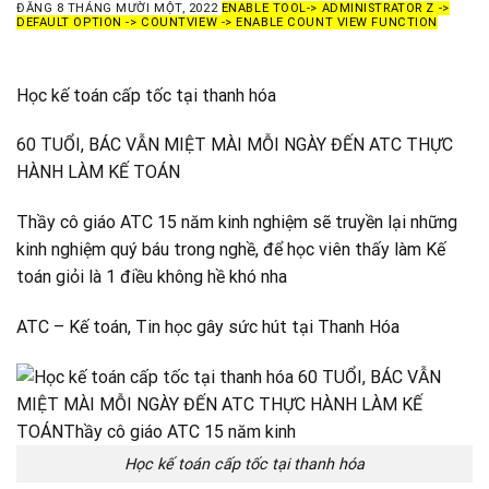
ĐĂNG
8 THÁNG MƯỜI MỘT, 2022
ENABLE TOOL-> ADMINISTRATOR Z ->
DEFAULT OPTION -> COUNTVIEW -> ENABLE COUNT VIEW FUNCTION
Học kế toán cấp tốc tại thanh hóa
60 TUỔI, BÁC VẪN MIỆT MÀI MỖI NGÀY ĐẾN ATC THỰC
HÀNH LÀM KẾ TOÁN
Thầy cô giáo ATC 15 năm kinh nghiệm sẽ truyền lại những
kinh nghiệm quý báu trong nghề, để học viên thấy làm Kế
toán giỏi là 1 điều không hề khó nha
ATC – Kế toán, Tin học gây sức hút tại Thanh Hóa
Học kế toán cấp tốc tại thanh hóa