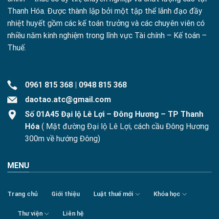
Thanh Hóa. Được thành lập bởi một tập thể lãnh đạo đầy
nhiệt huyết gồm các kế toán trưởng và các chuyên viên có
nhiều năm kinh nghiệm trong lĩnh vực Tài chính – Kế toán –
Thuế.
0961 815 368
|
0948 815 368
daotao.atc@gmail.com
Số 01A45 Đại lộ Lê Lợi – Đông Hương – TP Thanh
Hóa
( Mặt đường Đại lộ Lê Lợi, cách cầu Đông Hương
300m về hướng Đông)
MENU
Trang chủ
Giới thiệu
Luật thuế mới
Khóa học
Thư viện
Liên hệ