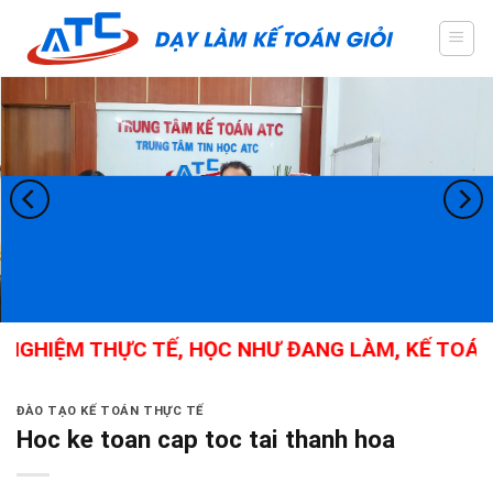
Skip
to
content
NGHIỆM THỰC TẾ, HỌC NHƯ ĐANG LÀM, KẾ TOÁN T
ĐÀO TẠO KẾ TOÁN THỰC TẾ
Hoc ke toan cap toc tai thanh hoa