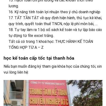
15. Hạch toán chi phí lương và các khoản trích theo
lương.
16. Kỹ năng tính toán lợi nhuận theo ý chủ doanh nghiệp
17. TẤT TẦN TẬT về quy định hiện hành, thủ tục kê khai,
quy trình, quyết toán thuế TNCN, nộp lệ phí môn bài, …
18. Tự tay làm ra 1 bộ sổ sách kế toán và tự lập báo cáo
tự động từ file excel trắng.
Tất cả có trong 1 khoá học: THỰC HÀNH KẾ TOÁN
TỔNG HỢP TỪ A – Z
học kế toán cấp tốc tại thanh hóa
Nếu bạn muốn đăng ký tham gia khóa học của chúng tôi, xin
vui lòng liên hệ: