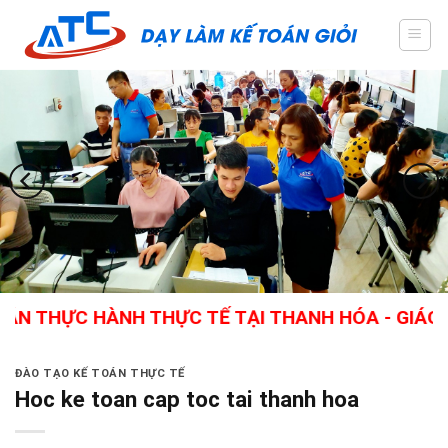
Skip
to
content
C HÀNH THỰC TẾ TẠI THANH HÓA - GIÁO VIÊN GI
ĐÀO TẠO KẾ TOÁN THỰC TẾ
Hoc ke toan cap toc tai thanh hoa