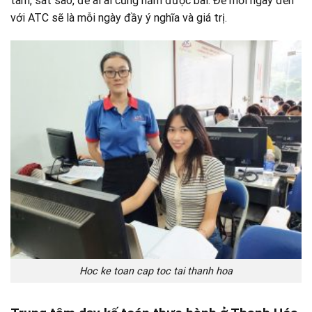
tâm, sát sao, để ai ai cũng nắm được bài. Để mỗi ngày đến
với ATC sẽ là mỗi ngày đầy ý nghĩa và giá trị.
Hoc ke toan cap toc tai thanh hoa