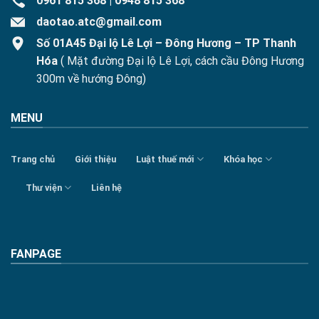
0961 815 368
|
0948 815 368
daotao.atc@gmail.com
Số 01A45 Đại lộ Lê Lợi – Đông Hương – TP Thanh
Hóa
( Mặt đường Đại lộ Lê Lợi, cách cầu Đông Hương
300m về hướng Đông)
MENU
Trang chủ
Giới thiệu
Luật thuế mới
Khóa học
Thư viện
Liên hệ
FANPAGE