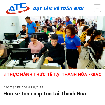
Skip
to
content
 HÀNH THỰC TẾ TẠI THANH HÓA - GIÁO VIÊN GIỎ
ĐÀO TẠO KẾ TOÁN THỰC TẾ
Hoc ke toan cap toc tai Thanh Hoa