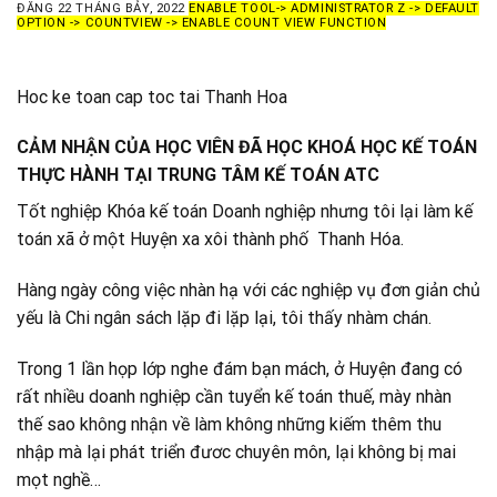
ĐĂNG
22 THÁNG BẢY, 2022
ENABLE TOOL-> ADMINISTRATOR Z -> DEFAULT
OPTION -> COUNTVIEW -> ENABLE COUNT VIEW FUNCTION
Hoc ke toan cap toc tai Thanh Hoa
CẢM NHẬN CỦA HỌC VIÊN ĐÃ HỌC KHOÁ HỌC KẾ TOÁN
THỰC HÀNH TẠI TRUNG TÂM KẾ TOÁN ATC
Tốt nghiệp Khóa kế toán Doanh nghiệp nhưng tôi lại làm kế
toán xã ở một Huyện xa xôi thành phố Thanh Hóa.
Hàng ngày công việc nhàn hạ với các nghiệp vụ đơn giản chủ
yếu là Chi ngân sách lặp đi lặp lại, tôi thấy nhàm chán.
Trong 1 lần họp lớp nghe đám bạn mách, ở Huyện đang có
rất nhiều doanh nghiệp cần tuyển kế toán thuế, mày nhàn
thế sao không nhận về làm không những kiếm thêm thu
nhập mà lại phát triển đươc chuyên môn, lại không bị mai
mọt nghề…