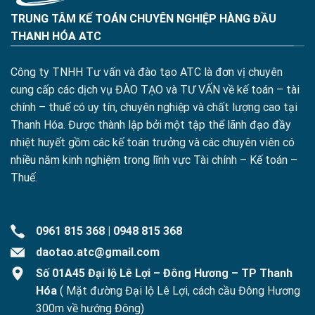
TRUNG TÂM KẾ TOÁN CHUYÊN NGHIỆP HÀNG ĐẦU
THANH HÓA ATC
Công ty TNHH Tư vấn và đào tạo ATC là đơn vị chuyên
cung cấp các dịch vụ ĐÀO TẠO và TƯ VẤN về kế toán – tài
chính – thuế có uy tín, chuyên nghiệp và chất lượng cao tại
Thanh Hóa. Được thành lập bởi một tập thể lãnh đạo đầy
nhiệt huyết gồm các kế toán trưởng và các chuyên viên có
nhiều năm kinh nghiệm trong lĩnh vực Tài chính – Kế toán –
Thuế.
0961 815 368
|
0948 815 368
daotao.atc@gmail.com
Số 01A45 Đại lộ Lê Lợi – Đông Hương – TP Thanh
Hóa
( Mặt đường Đại lộ Lê Lợi, cách cầu Đông Hương
300m về hướng Đông)