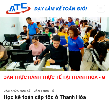
Skip
to
content
N THỰC HÀNH THỰC TẾ TẠI THANH HÓA - GIÁO VI
CÁC KHÓA HỌC KẾ TOÁN THỰC TẾ
Học kế toán cấp tốc ở Thanh Hóa