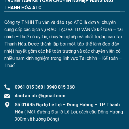
TRUNG TÂM KẾ TOÁN CHUYÊN NGHIỆP HÀNG ĐẦU
THANH HÓA ATC
Công ty TNHH Tư vấn và đào tạo ATC là đơn vị chuyên
cung cấp các dịch vụ ĐÀO TẠO và TƯ VẤN về kế toán – tài
chính – thuế có uy tín, chuyên nghiệp và chất lượng cao tại
Thanh Hóa. Được thành lập bởi một tập thể lãnh đạo đầy
nhiệt huyết gồm các kế toán trưởng và các chuyên viên có
nhiều năm kinh nghiệm trong lĩnh vực Tài chính – Kế toán –
Thuế.
0961 815 368
|
0948 815 368
daotao.atc@gmail.com
Số 01A45 Đại lộ Lê Lợi – Đông Hương – TP Thanh
Hóa
( Mặt đường Đại lộ Lê Lợi, cách cầu Đông Hương
300m về hướng Đông)