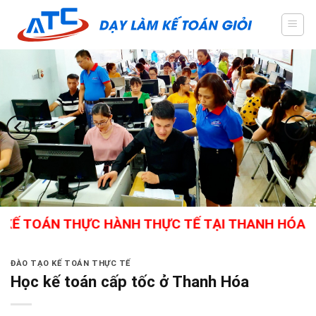
Skip
to
content
OÁN THỰC HÀNH THỰC TẾ TẠI THANH HÓA - GIÁO
ĐÀO TẠO KẾ TOÁN THỰC TẾ
Học kế toán cấp tốc ở Thanh Hóa