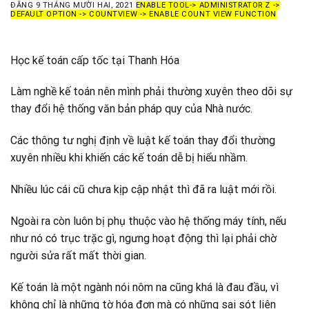
ĐĂNG
9 THÁNG MƯỜI HAI, 2021
ENABLE TOOL-> ADMINISTRATOR Z ->
DEFAULT OPTION -> COUNTVIEW -> ENABLE COUNT VIEW FUNCTION
Học kế toán cấp tốc tại Thanh Hóa
Làm nghề kế toán nên mình phải thường xuyên theo dõi sự
thay đổi hệ thống văn bản pháp quy của Nhà nước.
Các thông tư nghị định về luật kế toán thay đổi thường
xuyên nhiều khi khiến các kế toán dễ bị hiểu nhầm.
Nhiều lúc cái cũ chưa kịp cập nhật thì đã ra luật mới rồi.
Ngoài ra còn luôn bị phụ thuộc vào hệ thống máy tính, nếu
như nó có trục trặc gì, ngưng hoạt động thì lại phải chờ
người sửa rất mất thời gian.
Kế toán là một ngành nói nôm na cũng khá là đau đầu, vì
không chỉ là những tờ hóa đơn mà có những sai sót liên