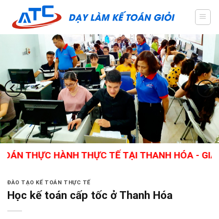
Skip
to
content
THỰC HÀNH THỰC TẾ TẠI THANH HÓA - GIÁO VIÊN
ĐÀO TẠO KẾ TOÁN THỰC TẾ
Học kế toán cấp tốc ở Thanh Hóa