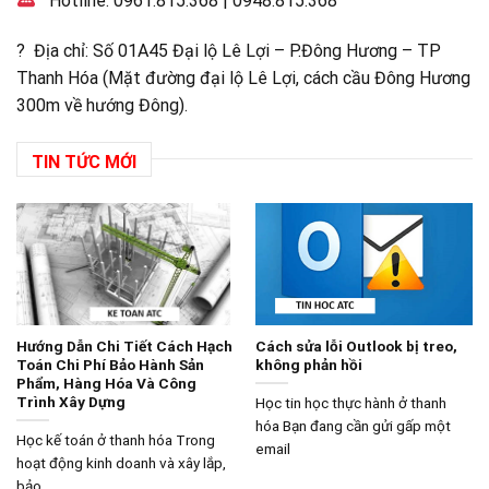
Hotline:
0961.815.368
|
0948.815.368
? Địa chỉ: Số 01A45 Đại lộ Lê Lợi – P.Đông Hương – TP
Thanh Hóa (Mặt đường đại lộ Lê Lợi, cách cầu Đông Hương
300m về hướng Đông).
TIN TỨC MỚI
Hướng Dẫn Chi Tiết Cách Hạch
Cách sửa lỗi Outlook bị treo,
Toán Chi Phí Bảo Hành Sản
không phản hồi
Phẩm, Hàng Hóa Và Công
Trình Xây Dựng
Học tin học thực hành ở thanh
hóa Bạn đang cần gửi gấp một
Học kế toán ở thanh hóa Trong
email
hoạt động kinh doanh và xây lắp,
bảo