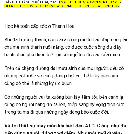
ĐĂNG
1 THÁNG MƯỜI HAI, 2021
ENABLE TOOL-> ADMINISTRATOR Z ->
DEFAULT OPTION -> COUNTVIEW -> ENABLE COUNT VIEW FUNCTION
Học kế toán cấp tốc ở Thanh Hóa
Khi đã trưởng thành, con cái ai cũng muốn báo đáp công lao
cha mẹ sinh thành nuôi nấng, có được cuộc sống đủ đầy
hạnh phúc phải luôn biết ơn cội nguồn gốc gác của mình.
Trên cả chặng đường dài mưu sinh của mỗi người, đều có
những cột mốc vô cùng đáng nhớ, có thể là kỷ niệm vui,
cũng có thể là những ký ức buồn.
Có những người vùi ta xuống bùn lầy tăm tối, bên cạnh lại
cũng có người nâng đỡ ta lên, thắp sáng hy vọng tích cực
trong ta mà đi qua những ngày dông bão cuộc đời.
Và tôi thật sự may mắn khi biết đến ATC. Giống như đã
gặp đúng người, đúng thời điểm. Như một mối duyên-