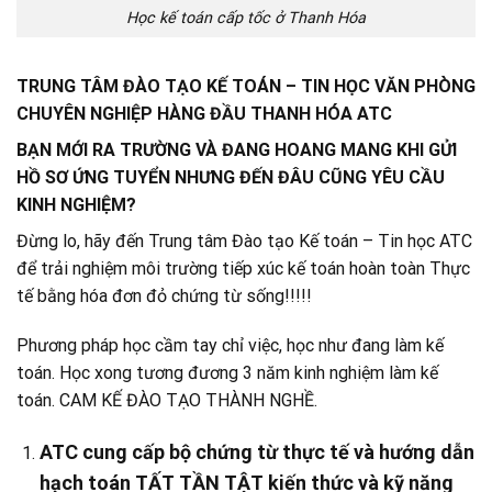
Học kế toán cấp tốc ở Thanh Hóa
TRUNG TÂM ĐÀO TẠO KẾ TOÁN – TIN HỌC VĂN PHÒNG
CHUYÊN NGHIỆP HÀNG ĐẦU THANH HÓA ATC
BẠN MỚI RA TRƯỜNG VÀ ĐANG HOANG MANG KHI GỬI
HỒ SƠ ỨNG TUYỂN NHƯNG ĐẾN ĐÂU CŨNG YÊU CẦU
KINH NGHIỆM?
Đừng lo, hãy đến Trung tâm Đào tạo Kế toán – Tin học ATC
để trải nghiệm môi trường tiếp xúc kế toán hoàn toàn Thực
tế bằng hóa đơn đỏ chứng từ sống!!!!!
Phương pháp học cầm tay chỉ việc, học như đang làm kế
toán. Học xong tương đương 3 năm kinh nghiệm làm kế
toán. CAM KẾ ĐÀO TẠO THÀNH NGHỀ.
ATC cung cấp bộ chứng từ thực tế và hướng dẫn
hạch toán TẤT TẦN TẬT kiến thức và kỹ năng