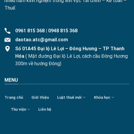
nhiều năm kinh nghiệm trong lĩnh vực Tài chính – Kế toán –
Thuế.
0961 815 368
|
0948 815 368
daotao.atc@gmail.com
Số 01A45 Đại lộ Lê Lợi – Đông Hương – TP Thanh
Hóa
( Mặt đường Đại lộ Lê Lợi, cách cầu Đông Hương
300m về hướng Đông)
MENU
Trang chủ
Giới thiệu
Luật thuế mới
Khóa học
Thư viện
Liên hệ