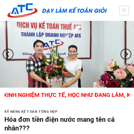
Skip
to
content
INH NGHIỆM THỰC TẾ, HỌC NHƯ ĐANG LÀM, KẾ TO
KỸ NĂNG KẾ TOÁN TỔNG HỢP
Hóa đơn tiền điện nước mang tên cá
nhân???