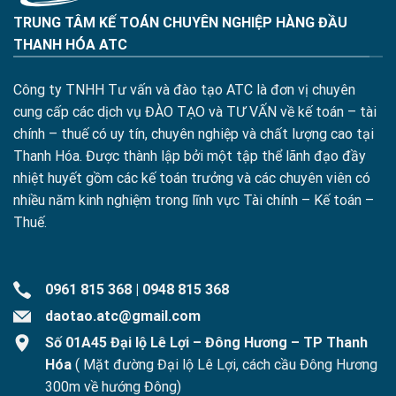
TRUNG TÂM KẾ TOÁN CHUYÊN NGHIỆP HÀNG ĐẦU
THANH HÓA ATC
Công ty TNHH Tư vấn và đào tạo ATC là đơn vị chuyên
cung cấp các dịch vụ ĐÀO TẠO và TƯ VẤN về kế toán – tài
chính – thuế có uy tín, chuyên nghiệp và chất lượng cao tại
Thanh Hóa. Được thành lập bởi một tập thể lãnh đạo đầy
nhiệt huyết gồm các kế toán trưởng và các chuyên viên có
nhiều năm kinh nghiệm trong lĩnh vực Tài chính – Kế toán –
Thuế.
0961 815 368
|
0948 815 368
daotao.atc@gmail.com
Số 01A45 Đại lộ Lê Lợi – Đông Hương – TP Thanh
Hóa
( Mặt đường Đại lộ Lê Lợi, cách cầu Đông Hương
300m về hướng Đông)