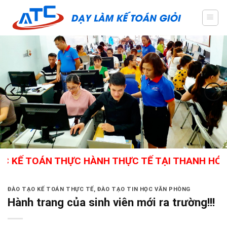
Skip
to
content
 TOÁN THỰC HÀNH THỰC TẾ TẠI THANH HÓA - GIÁ
ĐÀO TẠO KẾ TOÁN THỰC TẾ
,
ĐÀO TẠO TIN HỌC VĂN PHÒNG
Hành trang của sinh viên mới ra trường!!!