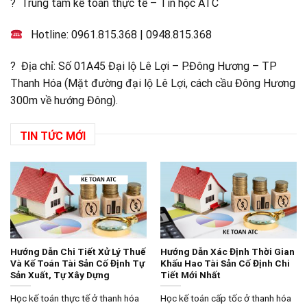
? Trung tâm kế toán thực tế – Tin học ATC
Hotline:
0961.815.368
|
0948.815.368
? Địa chỉ: Số 01A45 Đại lộ Lê Lợi – P.Đông Hương – TP
Thanh Hóa (Mặt đường đại lộ Lê Lợi, cách cầu Đông Hương
300m về hướng Đông).
TIN TỨC MỚI
Hướng Dẫn Chi Tiết Xử Lý Thuế
Hướng Dẫn Xác Định Thời Gian
Và Kế Toán Tài Sản Cố Định Tự
Khấu Hao Tài Sản Cố Định Chi
Sản Xuất, Tự Xây Dựng
Tiết Mới Nhất
Học kế toán thực tế ở thanh hóa
Học kế toán cấp tốc ở thanh hóa