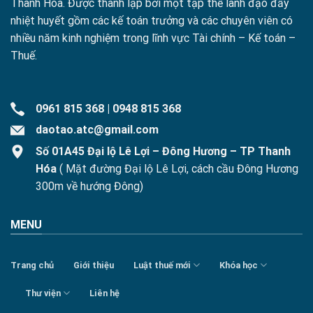
Thanh Hóa. Được thành lập bởi một tập thể lãnh đạo đầy
nhiệt huyết gồm các kế toán trưởng và các chuyên viên có
nhiều năm kinh nghiệm trong lĩnh vực Tài chính – Kế toán –
Thuế.
0961 815 368
|
0948 815 368
daotao.atc@gmail.com
Số 01A45 Đại lộ Lê Lợi – Đông Hương – TP Thanh
Hóa
( Mặt đường Đại lộ Lê Lợi, cách cầu Đông Hương
300m về hướng Đông)
MENU
Trang chủ
Giới thiệu
Luật thuế mới
Khóa học
Thư viện
Liên hệ