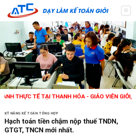
Skip
to
content
ỰC TẾ TẠI THANH HÓA - GIÁO VIÊN GIỎI, NHIỀU
KỸ NĂNG KẾ TOÁN TỔNG HỢP
Hạch toán tiền chậm nộp thuế TNDN,
GTGT, TNCN mới nhất.