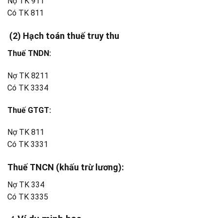
Nợ TK 911
Có TK 811
(2) Hạch toán thuế truy thu
Thuế TNDN:
Nợ TK 8211
Có TK 3334
Thuế GTGT:
Nợ TK 811
Có TK 3331
Thuế TNCN (khấu trừ lương):
Nợ TK 334
Có TK 3335