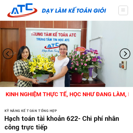
Skip
to
content
INH NGHIỆM THỰC TẾ, HỌC NHƯ ĐANG LÀM, KẾ T
KỸ NĂNG KẾ TOÁN TỔNG HỢP
Hạch toán tài khoản 622- Chi phí nhân
công trực tiếp