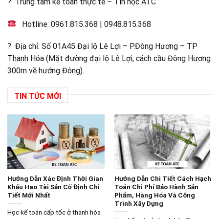
? Trung tâm kế toán thực tế – Tin học ATC
Hotline:
0961.815.368
|
0948.815.368
? Địa chỉ: Số 01A45 Đại lộ Lê Lợi – P.Đông Hương – TP
Thanh Hóa (Mặt đường đại lộ Lê Lợi, cách cầu Đông Hương
300m về hướng Đông).
TIN TỨC MỚI
Hướng Dẫn Xác Định Thời Gian
Hướng Dẫn Chi Tiết Cách Hạch
Khấu Hao Tài Sản Cố Định Chi
Toán Chi Phí Bảo Hành Sản
Tiết Mới Nhất
Phẩm, Hàng Hóa Và Công
Trình Xây Dựng
Học kế toán cấp tốc ở thanh hóa