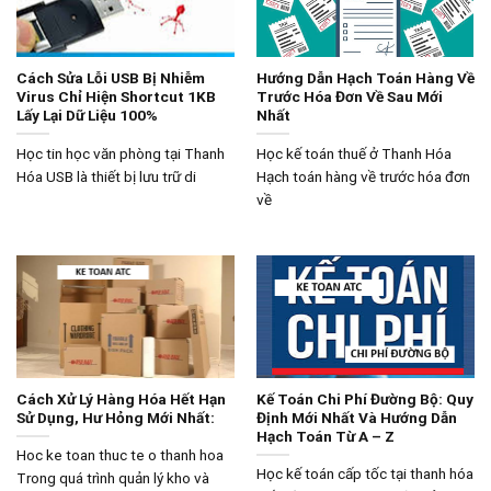
Cách Sửa Lỗi USB Bị Nhiễm
Hướng Dẫn Hạch Toán Hàng Về
Virus Chỉ Hiện Shortcut 1KB
Trước Hóa Đơn Về Sau Mới
Lấy Lại Dữ Liệu 100%
Nhất
Học tin học văn phòng tại Thanh
Học kế toán thuế ở Thanh Hóa
Hóa USB là thiết bị lưu trữ di
Hạch toán hàng về trước hóa đơn
về
Cách Xử Lý Hàng Hóa Hết Hạn
Kế Toán Chi Phí Đường Bộ: Quy
Sử Dụng, Hư Hỏng Mới Nhất:
Định Mới Nhất Và Hướng Dẫn
Hạch Toán Từ A – Z
Hoc ke toan thuc te o thanh hoa
Học kế toán cấp tốc tại thanh hóa
Trong quá trình quản lý kho và