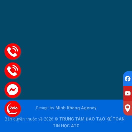
Design by
Minh Khang Agency
Bản quyền thuộc về 2026 ©
TRUNG TÂM ĐÀO TẠO KẾ TOÁN -
TIN HỌC ATC