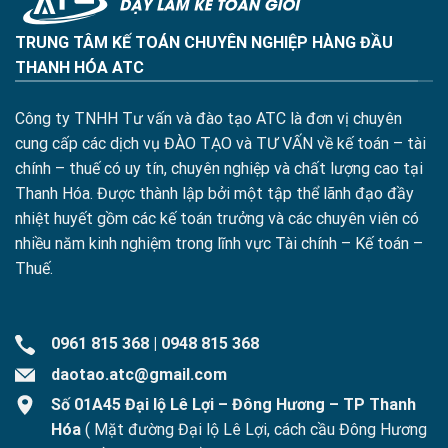
TRUNG TÂM KẾ TOÁN CHUYÊN NGHIỆP HÀNG ĐẦU
THANH HÓA ATC
Công ty TNHH Tư vấn và đào tạo ATC là đơn vị chuyên
cung cấp các dịch vụ ĐÀO TẠO và TƯ VẤN về kế toán – tài
chính – thuế có uy tín, chuyên nghiệp và chất lượng cao tại
Thanh Hóa. Được thành lập bởi một tập thể lãnh đạo đầy
nhiệt huyết gồm các kế toán trưởng và các chuyên viên có
nhiều năm kinh nghiệm trong lĩnh vực Tài chính – Kế toán –
Thuế.
0961 815 368
|
0948 815 368
daotao.atc@gmail.com
Số 01A45 Đại lộ Lê Lợi – Đông Hương – TP Thanh
Hóa
( Mặt đường Đại lộ Lê Lợi, cách cầu Đông Hương