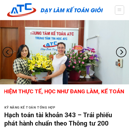
Skip
to
content
M THỰC TẾ, HỌC NHƯ ĐANG LÀM, KẾ TOÁN TỔNG H
KỸ NĂNG KẾ TOÁN TỔNG HỢP
Hạch toán tài khoản 343 – Trái phiếu
phát hành chuẩn theo Thông tư 200