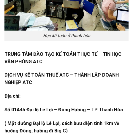
Học kế toán ở thanh hóa
TRUNG TÂM ĐÀO TẠO KẾ TOÁN THỰC TẾ – TIN HỌC
VĂN PHÒNG ATC
DỊCH VỤ KẾ TOÁN THUẾ ATC – THÀNH LẬP DOANH
NGHIỆP ATC
Địa chỉ:
Số 01A45 Đại lộ Lê Lợi – Đông Hương – TP Thanh Hóa
( Mặt đường Đại lộ Lê Lợi, cách bưu điện tỉnh 1km về
hướng Đông, hướng đi Big C)