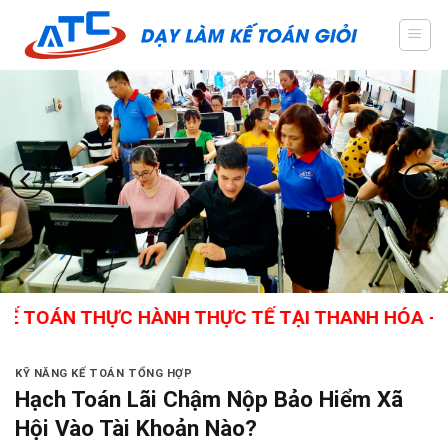
Skip
to
content
 THỰC HÀNH THỰC TẾ TẠI THANH HÓA - GIÁO VIÊ
KỸ NĂNG KẾ TOÁN TỔNG HỢP
Hạch Toán Lãi Chậm Nộp Bảo Hiểm Xã
Hội Vào Tài Khoản Nào?