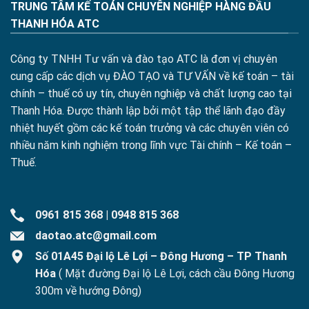
TRUNG TÂM KẾ TOÁN CHUYÊN NGHIỆP HÀNG ĐẦU
THANH HÓA ATC
Công ty TNHH Tư vấn và đào tạo ATC là đơn vị chuyên
cung cấp các dịch vụ ĐÀO TẠO và TƯ VẤN về kế toán – tài
chính – thuế có uy tín, chuyên nghiệp và chất lượng cao tại
Thanh Hóa. Được thành lập bởi một tập thể lãnh đạo đầy
nhiệt huyết gồm các kế toán trưởng và các chuyên viên có
nhiều năm kinh nghiệm trong lĩnh vực Tài chính – Kế toán –
Thuế.
0961 815 368
|
0948 815 368
daotao.atc@gmail.com
Số 01A45 Đại lộ Lê Lợi – Đông Hương – TP Thanh
Hóa
( Mặt đường Đại lộ Lê Lợi, cách cầu Đông Hương
300m về hướng Đông)