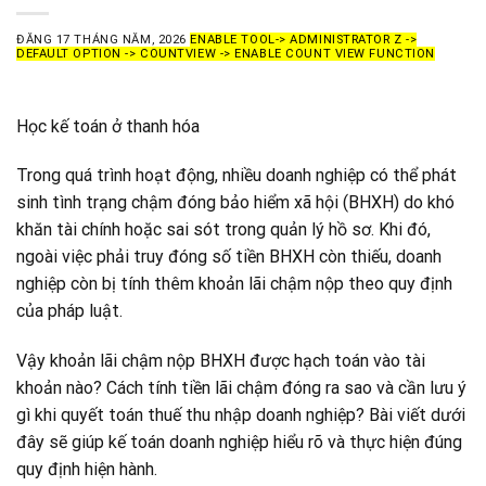
ĐĂNG
17 THÁNG NĂM, 2026
ENABLE TOOL-> ADMINISTRATOR Z ->
DEFAULT OPTION -> COUNTVIEW -> ENABLE COUNT VIEW FUNCTION
Học kế toán ở thanh hóa
Trong quá trình hoạt động, nhiều doanh nghiệp có thể phát
sinh tình trạng chậm đóng bảo hiểm xã hội (BHXH) do khó
khăn tài chính hoặc sai sót trong quản lý hồ sơ. Khi đó,
ngoài việc phải truy đóng số tiền BHXH còn thiếu, doanh
nghiệp còn bị tính thêm khoản lãi chậm nộp theo quy định
của pháp luật.
Vậy khoản lãi chậm nộp BHXH được hạch toán vào tài
khoản nào? Cách tính tiền lãi chậm đóng ra sao và cần lưu ý
gì khi quyết toán thuế thu nhập doanh nghiệp? Bài viết dưới
đây sẽ giúp kế
toán doanh nghiệp hiểu rõ và thực hiện đúng
quy định hiện hành.