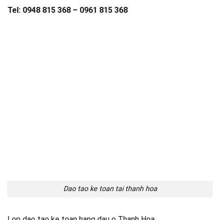
Tel: 0948 815 368 – 0961 815 368
Dao tao ke toan tai thanh hoa
Lop dao tao ke toan hang dau o Thanh Hoa