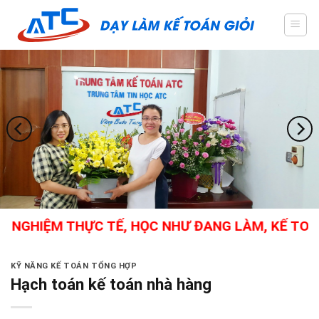
Skip
to
content
GHIỆM THỰC TẾ, HỌC NHƯ ĐANG LÀM, KẾ TOÁN TỔ
KỸ NĂNG KẾ TOÁN TỔNG HỢP
Hạch toán kế toán nhà hàng