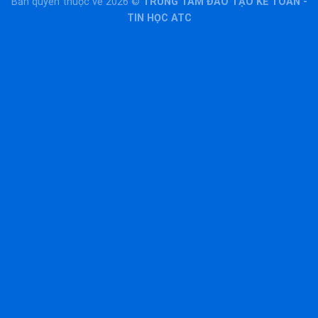
Bản quyền thuộc về 2026 ©
TRUNG TÂM ĐÀO TẠO KẾ TOÁN -
TIN HỌC ATC