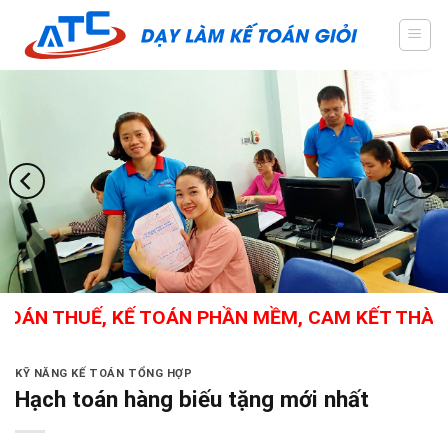
Skip
to
content
N THUẾ, KẾ TOÁN PHẦN MỀM, CAM KẾT THÀNH NGH
KỸ NĂNG KẾ TOÁN TỔNG HỢP
Hạch toán hàng biếu tặng mới nhất