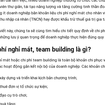
ian dài làm việc, nhiều doanh nghiệp thường tổ chức các ch
viên thư giãn, tái tạo năng lượng và tăng cường tinh thần đo
g ít doanh nghiệp băn khoăn liệu chi phí nghỉ mát cho nhân vi
thu nhập cá nhân (TNCN) hay được khấu trừ thuế giá trị gia
viết này, chúng ta sẽ cùng tìm hiểu chi tiết quy định về chi p
hững lưu ý quan trọng để doanh nghiệp thực hiện đúng quy 
 phí nghỉ mát, team building là gì?
hỉ má
t hoặc chi phí team building là toàn bộ khoản chi phục 
c hoạt động gắn kết nội bộ của doanh nghiệp. Các khoản ch
 xây dựng và triển khai kịch bản chương trình;
 thuê đơn vị tổ chức sự kiện;
 đạo cụ trò chơi;
 quà tặng;