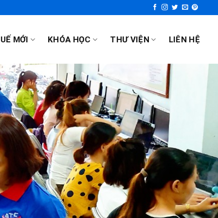
UẾ MỚI
KHÓA HỌC
THƯ VIỆN
LIÊN HỆ