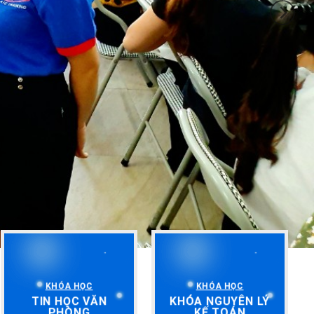
KHÓA HỌC
KHÓA HỌC
TIN HỌC VĂN
KHÓA NGUYÊN LÝ
PHÒNG
KẾ TOÁN