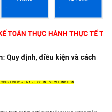
THỰC HÀNH THỰC TẾ TẠI THANH HÓ
n: Quy định, điều kiện và cách
> COUNTVIEW -> ENABLE COUNT VIEW FUNCTION