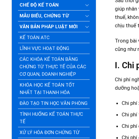
Sau thời g
CHẾ ĐỘ KẾ TOÁN
giúp nhân 
MẪU BIỂU, CHỨNG TỪ
thuế, khôn
chịu thuế 
VĂN BẢN PHÁP LUẬT MỚI
KẾ TOÁN ATC
Trong bài 
LĨNH VỰC HOẠT ĐỘNG
cũng như n
CÁC KHÓA KẾ TOÁN BẰNG
I. Chi
CHỨNG TỪ THỰC TẾ CỦA CÁC
CƠ QUAN, DOANH NGHIỆP
Chi phí ng
KHÓA HỌC KẾ TOÁN TỐT
dưỡng hoặ
NHẤT TẠI THANH HÓA
Chi phí
ĐÀO TẠO TIN HỌC VĂN PHÒNG
TÌNH HUỐNG KẾ TOÁN THỰC
Chi phí
TẾ
Chi phí
XỬ LÝ HÓA ĐƠN CHỨNG TỪ
Chi phí