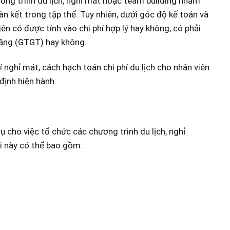
ương trình du lịch, nghỉ mát hoặc team building nhằm
àn kết trong tập thể. Tuy nhiên, dưới góc độ kế toán và
ên có được tính vào chi phí hợp lý hay không, có phải
 tăng (GTGT) hay không.
hí nghỉ mát, cách hạch toán chi phí du lịch cho nhân viên
định hiện hành.
vụ cho việc tổ chức c
ác chương trình du lịch, nghỉ
i này có thể bao gồm: