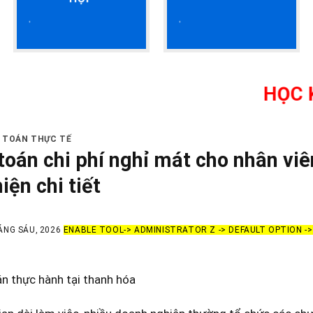
HỌC KẾ TOÁN 
Ế TOÁN THỰC TẾ
toán chi phí nghỉ mát cho nhân viê
iện chi tiết
ÁNG SÁU, 2026
ENABLE TOOL-> ADMINISTRATOR Z -> DEFAULT OPTION -
n thực hành tại thanh hóa