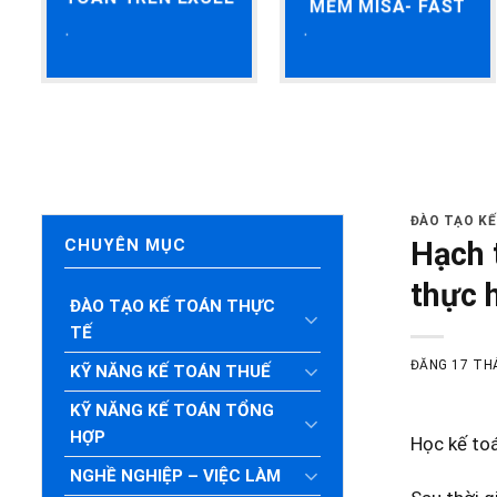
MỀM MISA- FAST
ĐÀO TẠO K
Hạch 
CHUYÊN MỤC
thực h
ĐÀO TẠO KẾ TOÁN THỰC
TẾ
ĐĂNG
17 TH
KỸ NĂNG KẾ TOÁN THUẾ
KỸ NĂNG KẾ TOÁN TỔNG
HỢP
Học kế toá
NGHỀ NGHIỆP – VIỆC LÀM