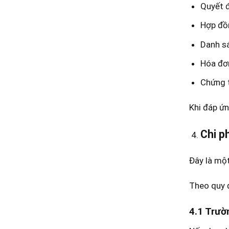
Quyết đ
Hợp đồn
Danh sá
Hóa đơn
Chứng t
Khi đáp ứn
Chi p
Đây là mộ
Theo quy 
4.1 Trườ