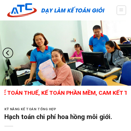
Skip
to
content
 TOÁN THUẾ, KẾ TOÁN PHẦN MỀM, CAM KẾT THÀNH
KỸ NĂNG KẾ TOÁN TỔNG HỢP
Hạch toán chi phí hoa hồng môi giới.