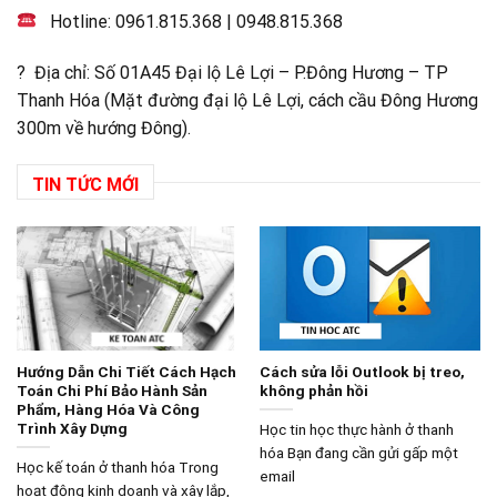
Hotline:
0961.815.368
|
0948.815.368
? Địa chỉ: Số 01A45 Đại lộ Lê Lợi – P.Đông Hương – TP
Thanh Hóa (Mặt đường đại lộ Lê Lợi, cách cầu Đông Hương
300m về hướng Đông).
TIN TỨC MỚI
Hướng Dẫn Chi Tiết Cách Hạch
Cách sửa lỗi Outlook bị treo,
Toán Chi Phí Bảo Hành Sản
không phản hồi
Phẩm, Hàng Hóa Và Công
Trình Xây Dựng
Học tin học thực hành ở thanh
hóa Bạn đang cần gửi gấp một
Học kế toán ở thanh hóa Trong
email
hoạt động kinh doanh và xây lắp,