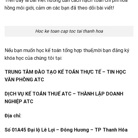
Trên đây là bài viết hướng dẫn cách hạch toán chi phí hoa
hồng môi giới, cảm ơn các bạn đã theo dõi bài viết!
Hoc ke toan cap toc tai thanh hoa
Nếu bạn muốn học kế toán tổng hợp thuế,mời bạn đăng ký
khóa học của chúng tôi tại:
TRUNG TÂM ĐÀO TẠO KẾ TOÁN THỰC TẾ – TIN HỌC
VĂN PHÒNG ATC
DỊCH VỤ KẾ TOÁN THUẾ ATC – THÀNH LẬP DOANH
NGHIỆP ATC
Địa chỉ:
Số 01A45 Đại lộ Lê Lợi – Đông Hương – TP Thanh Hóa