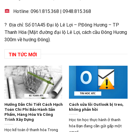
Hotline:
0961.815.368
|
0948.815.368
? Địa chỉ: Số 01A45 Đại lộ Lê Lợi – P.Đông Hương – TP
Thanh Hóa (Mặt đường đại lộ Lê Lợi, cách cầu Đông Hương
300m về hướng Đông).
TIN TỨC MỚI
Hướng Dẫn Chi Tiết Cách Hạch
Cách sửa lỗi Outlook bị treo,
Toán Chi Phí Bảo Hành Sản
không phản hồi
Phẩm, Hàng Hóa Và Công
Trình Xây Dựng
Học tin học thực hành ở thanh
hóa Bạn đang cần gửi gấp một
Học kế toán ở thanh hóa Trong
email